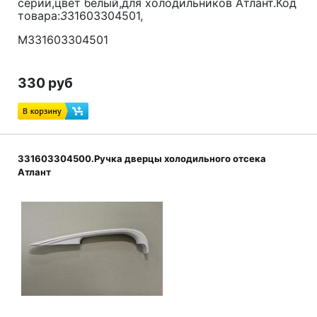
серии,цвет белый,для холодильников Атлант.Код
товара:
3
31603304501,
M331603304501
330 руб
331603304500.Ручка дверцы холодильного отсека
Атлант