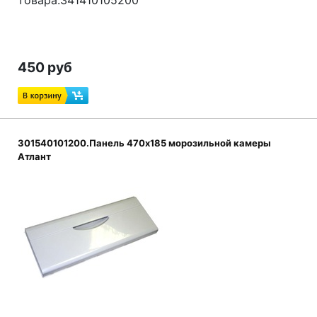
товара:341410105200
450 руб
301540101200.Панель 470x185 морозильной камеры
Атлант