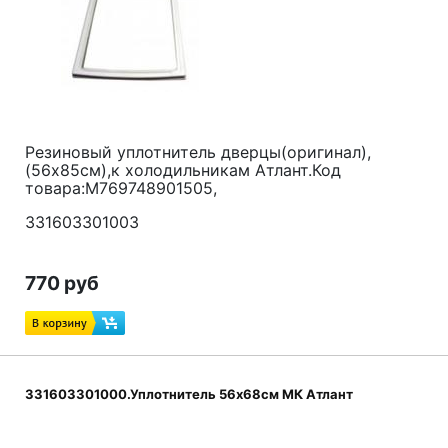
Резиновый уплотнитель дверцы(оригинал),
(56x85см),к холодильникам Атлант.Код
товара:M769748901505,
331603301003
770 руб
331603301000.Уплотнитель 56x68см МК Атлант