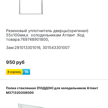
Резиновый уплотнитель дверцы(оригинал)
55x100мм,к холодильникам Атлант .Код
товара:769748901800,
Зам:281013301016, 301543301007
950 руб
Полка стеклянная (ПОДДОН) для холодильников Атлант
M371320308000