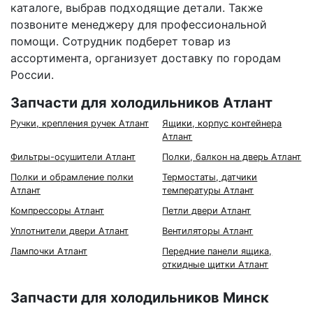
каталоге, выбрав подходящие детали. Также
позвоните менеджеру для профессиональной
помощи. Сотрудник подберет товар из
ассортимента, организует доставку по городам
России.
Запчасти для холодильников Атлант
Ручки, крепления ручек Атлант
Ящики, корпус контейнера
Атлант
Фильтры-осушители Атлант
Полки, балкон на дверь Атлант
Полки и обрамление полки
Термостаты, датчики
Атлант
температуры Атлант
Компрессоры Атлант
Петли двери Атлант
Уплотнители двери Атлант
Вентиляторы Атлант
Лампочки Атлант
Передние панели ящика,
откидные щитки Атлант
Запчасти для холодильников Минск