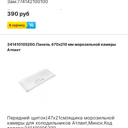
Зам:774142100100
Подходит для моделей:
390 руб
МХМ-1700,МХМ-1702,МХМ-1703,МХМ-1707,МХМ-1709
341410105200.Панель 470x210 мм морозильной камеры
Атлант
Передний щиток(47x21см)ящика морозильной
камеры для холодильников Атлант,Минск.Код