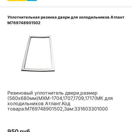
Уплотнительная резинка двери для холодильников Атлант
M769748901502
Резиновый уплотнитель двери,размер
(560x680мм)МХМ-1704,1707,1709,1717(МК для
холодильников Атлант.Код
товара:M769748901502,Зам:331603301000
950 руб