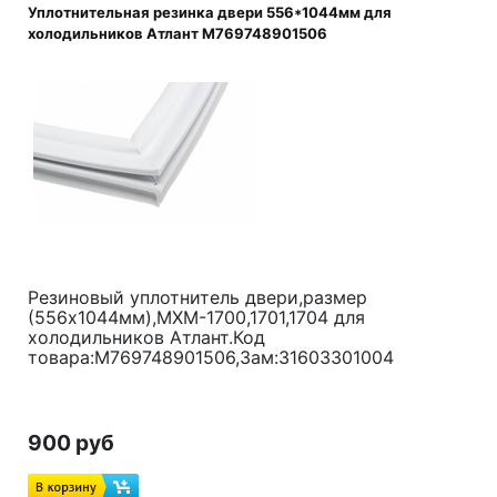
Уплотнительная резинка двери 556*1044мм для
холодильников Атлант M769748901506
Резиновый уплотнитель двери,размер
(556x1044мм),МХМ-1700,1701,1704 для
холодильников Атлант.Код
товара:M769748901506,Зам:31603301004
900 руб