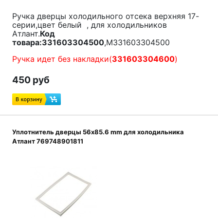
Ручка дверцы холодильного отсека верхняя 17-
серии,цвет белый , для холодильников
Атлант.
Код
товара:331603304500
,M331603304500
Ручка идет без накладки(
331603304600
)
450 руб
Уплотнитель дверцы 56х85.6 mm для холодильника
Атлант 769748901811