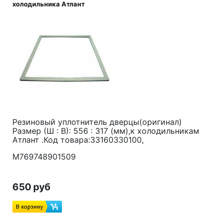
холодильника Атлант
Резиновый уплотнитель дверцы(оригинал)
Размер (Ш : В): 556 : 317 (мм),к холодильникам
Атлант .Код товара:33160330100,
M769748901509
650 руб