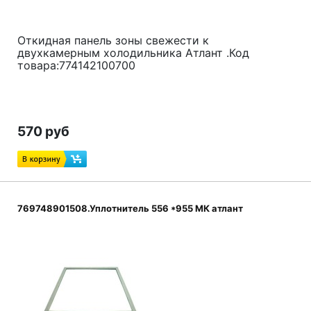
Откидная панель зоны свежести к
двухкамерным холодильника Атлант .Код
товара:774142100700
570 руб
769748901508.Уплотнитель 556 *955 МК атлант