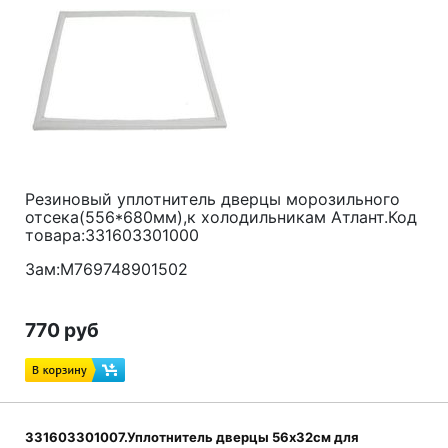
Резиновый уплотнитель дверцы морозильного
отсека(556*680мм),к холодильникам Атлант.Код
товара:331603301000
Зам:M769748901502
770 руб
331603301007.Уплотнитель дверцы 56x32см для