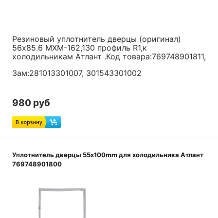
Резиновый уплотнитель дверцы (оригинал)
56х85.6 МХМ-162,130 профиль R1,к
холодильникам Атлант .Код товара:769748901811,
Зам:281013301007, 301543301002
980 руб
Уплотнитель дверцы 55x100mm для холодильника Атлант
769748901800