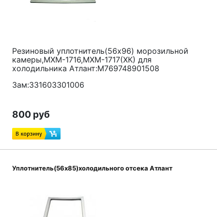
Резиновый уплотнитель(56x96) морозильной
камеры,МХМ-1716,МХМ-1717(ХК) для
холодильника Атлант:M769748901508
Зам:331603301006
800 руб
Уплотнитель(56x85)холодильного отсека Атлант