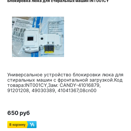
Блокировка люка для стиральных машин INT001CY
Универсальное устройство блокировки люка для
стиральных машин с фронтальной загрузкой.Код
товара:INT001CY,Зам: CANDY-41016879,
91201208, 49030389, 41041367,08cn00
650 руб