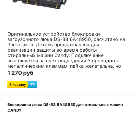
Оригинальное устройство блокировки
загрузочного люка DS-88 6А48950, расчитано на
3 контакта. Деталь предназначена для
реализации защиты во время работы
стиральных машин
Candy. Подключение
выполняется за счет подведения 3 проводов к
металлическим клеммам, пайка желательна, но
не обязательна: может быть достаточно лишь
1 270 руб
выполнить плотную скрутку, после чего
использовать термоусадку.
Код товара:
90452814
Блокировка люка DS-88 6А48950 для стиральных машин
CANDY