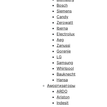
Bosch
Siemens
Candy
Zerowatt
Iberna
Electrolux
Aeg
Zanussi
Gorenje
LG
Samsung
Whirlpool
Bauknecht
Hansa
Амортизаторы
ARDO
Ariston
Indesit