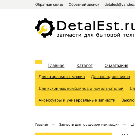
Обратная связь
Обратный звонок
detalest@yandex.
Главная
Каталог
О магазине
Для стиральных машин
Для холодильников
Для кухонных комбайнов и измельчителей
Дл
Аксессуары и универсальные запчасти
Выклю
Главная
Запчасти для посудомоечных машин
Шл