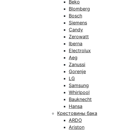
Beko
Blomberg
Bosch
Siemens
Candy
Zerowatt
Iberna
Electrolux
Aeg
Zanussi
Gorenje
LG
Samsung
Whirlpool
Bauknecht
Hansa
Крестовины бака
ARDO
Ariston