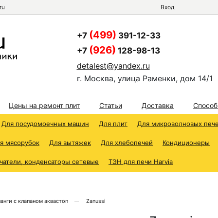
ru
Вход
(499)
+7
391-12-33
(926)
+7
128-98-13
detalest@yandex.ru
г. Москва, улица Раменки, дом 14/1
Цены на ремонт плит
Статьи
Доставка
Способ
Для посудомоечных машин
Для плит
Для микроволновых печ
я мясорубок
Для вытяжек
Для хлебопечей
Кондиционеры
чатели, конденсаторы сетевые
ТЭН для печи Harvia
анги с клапаном аквастоп
Zanussi