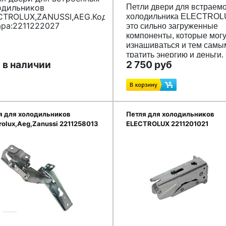
одильников
Петли двери для встраем
CTROLUX,ZANUSSI,AEG.Код
холодильника ELECTROL
ара:2211222027
это сильно загруженные
компоненты, которые могу
изнашиваться и тем самы
тратить энергию и деньги.
 в наличии
2 750 руб
помощью этого верхнего
шарнира убедитесь, что д
холодильника хорошо
открывается и закрываетс
Код товара:2211202037
я для холодильников
Петля для холодильников
rolux,Aeg,Zanussi 2211258013
ELECTROLUX 2211201021