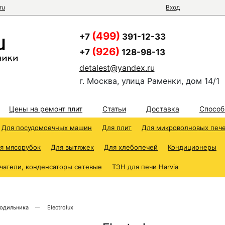
ru
Вход
(499)
+7
391-12-33
(926)
+7
128-98-13
detalest@yandex.ru
г. Москва, улица Раменки, дом 14/1
Цены на ремонт плит
Статьи
Доставка
Способ
Для посудомоечных машин
Для плит
Для микроволновых печ
я мясорубок
Для вытяжек
Для хлебопечей
Кондиционеры
чатели, конденсаторы сетевые
ТЭН для печи Harvia
лодильника
Electrolux