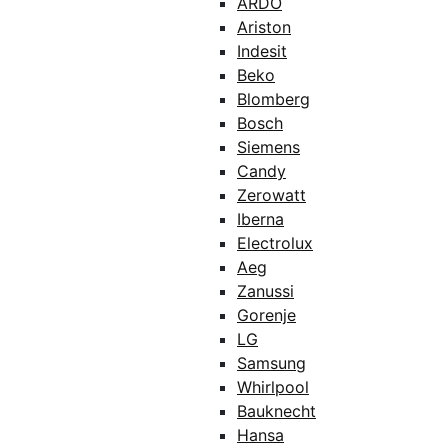
ARDO
Ariston
Indesit
Beko
Blomberg
Bosch
Siemens
Candy
Zerowatt
Iberna
Electrolux
Aeg
Zanussi
Gorenje
LG
Samsung
Whirlpool
Bauknecht
Hansa