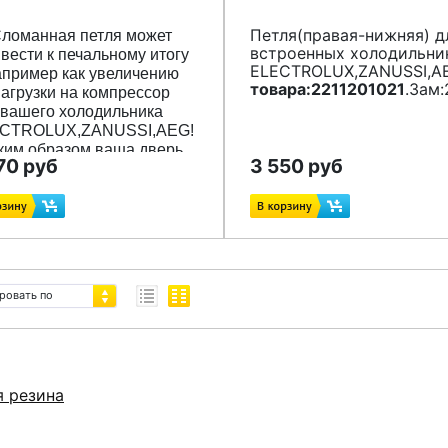
Петля(правая-нижняя) д
ломанная петля может
встроенных холодильни
вести к печальному итогу
ELECTROLUX,ZANUSSI,A
апример как увеличению
товара:2211201021
.Зам:
нагрузки на компрессор
вашего холодильника
CTROLUX,ZANUSSI,AEG!
ким образом ваша дверь
70 руб
3 550 руб
нет плохо закрывается что
иведет к потери холода в
розильной и холодильном
отсеке. Компрессор
еспечить более высокую
изводительность холода.
 увеличивает ваш счет за
ровать по
электроэнергию.
Эти сменные петли
2211258013
) могут быть
ановлены в левом нижнем
я резина
лу или в правом верхнем
углу двери.