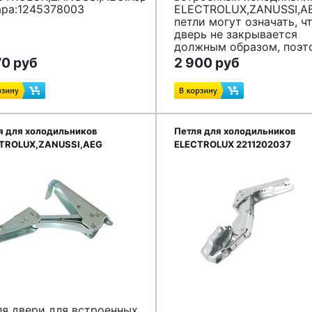
ара:1245378003
ELECTROLUX,ZANUSSI,A
петли могут означать, ч
дверь не закрывается
должным образом, поэт
холодный воздух выход
70 руб
2 900 руб
из холодильника или
морозильной камеры, и 
должен обеспечить боле
высокую
производительность. Эт
я для холодильников
Петля для холодильников
увеличивает ваш счет з
TROLUX,ZANUSSI,AEG
ELECTROLUX 2211202037
электроэнергию.
222027
Эта петля подходит в
правом нижнем углу или
левом верхнем углу, в
зависимости от того, с
какой стороны крепитс
дверь.
Код товара:2211201039
ля двери для встроенных