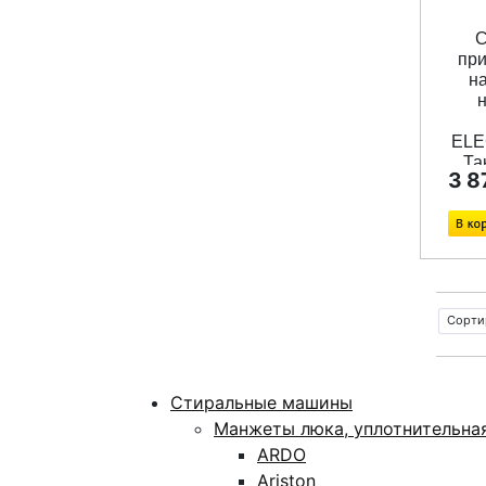
С
при
н
ELE
Та
3 8
нач
пр
мо
об
про
Это
Сорти
(
Стиральные машины
уст
Манжеты люка, уплотнительна
уг
ARDO
Ariston