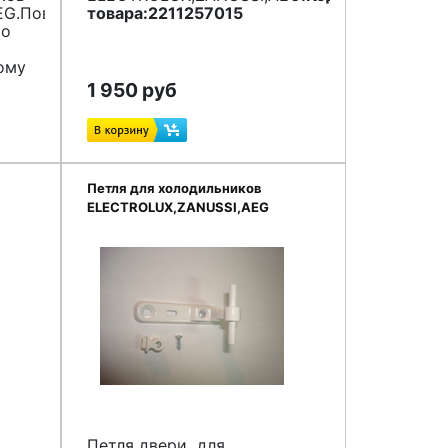
EG
.Повреждение
товара:2211257015
то
ому
ит
1 950 руб
он
е
о
Петля для холодильников
а
ELECTROLUX,ZANUSSI,AEG
4055176830
 в
я
Петля двери для