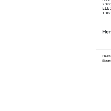
хол
ELE
тов
Нет
Петл
Elect