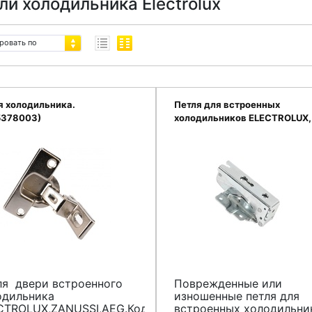
ли холодильника Electrolux
ровать по
я холодильника.
Петля для встроенных
5378003)
холодильников ELECTROLUX,
2211201039
ля двери встроенного
Поврежденные или
одильника
изношенные петля
для
CTROLUX,ZANUSSI,AEG.Код
встроенных холодильни