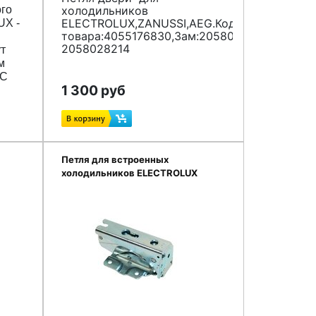
ого
холодильников
ELECTROLUX,ZANUSSI,AEG.Код
UX -
товара:4055176830,Зам:2058028412,
2058028214
т
м
 С
1 300 руб
верь
я.
Петля для встроенных
холодильников ELECTROLUX
2211202029