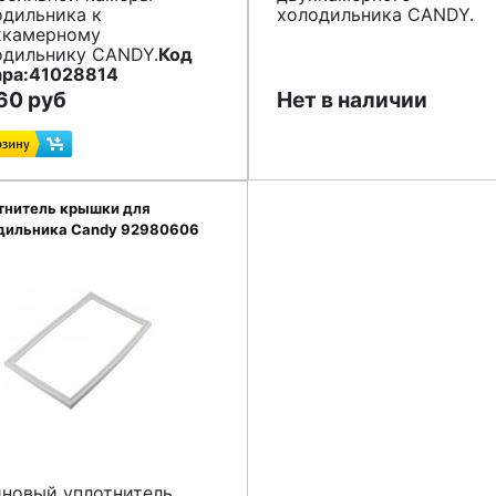
одильника к
холодильника CANDY.
хкамерному
одильнику CANDY.
Код
ара:41028814
60 руб
Нет в наличии
тнитель крышки для
дильника Candy 92980606
иновый уплотнитель