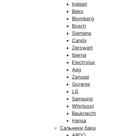
Indesit
Beko
Blomberg
Bosch
Siemens
Candy
Zerowatt
Iberna
Electrolux
Aeg
Zanussi
Gorenje
LG
Samsung
Whirlpool
Bauknecht
Hansa
Сальники бака
ARDO