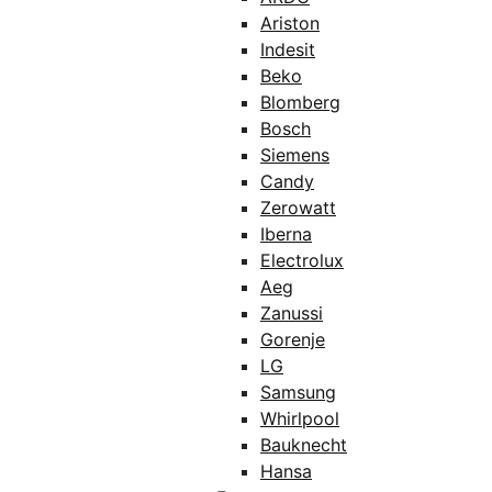
Ariston
Indesit
Beko
Blomberg
Bosch
Siemens
Candy
Zerowatt
Iberna
Electrolux
Aeg
Zanussi
Gorenje
LG
Samsung
Whirlpool
Bauknecht
Hansa