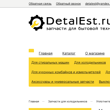
Обратная связь
Обратный звонок
detalest@yandex.
Главная
Каталог
О магазине
Для стиральных машин
Для холодильников
Для кухонных комбайнов и измельчителей
Дл
Аксессуары и универсальные запчасти
Выклю
Главная
Запчасти для холодильников
Уплотните