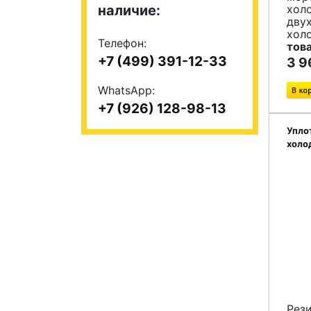
наличие:
хол
дву
хол
Телефон:
тов
+7 (499) 391-12-33
3 9
WhatsApp:
+7 (926) 128-98-13
Упло
холо
Рез