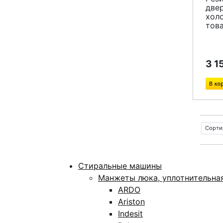
две
хол
тов
3 1
Сорти
Стиральные машины
Манжеты люка, уплотнительна
ARDO
Ariston
Indesit