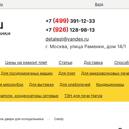
ru
Вход
(499)
+7
391-12-33
(926)
+7
128-98-13
detalest@yandex.ru
г. Москва, улица Раменки, дом 14/1
Цены на ремонт плит
Статьи
Доставка
Способ
Для посудомоечных машин
Для плит
Для микроволновых печ
я мясорубок
Для вытяжек
Для хлебопечей
Кондиционеры
чатели, конденсаторы сетевые
ТЭН для печи Harvia
ль двери для холодильника
Candy