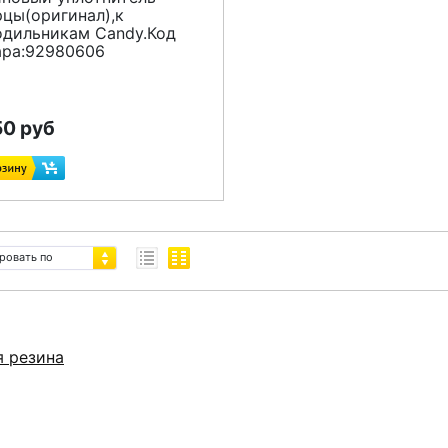
рцы(оригинал),к
одильникам Candy.Код
ара:92980606
50 руб
ровать по
я резина