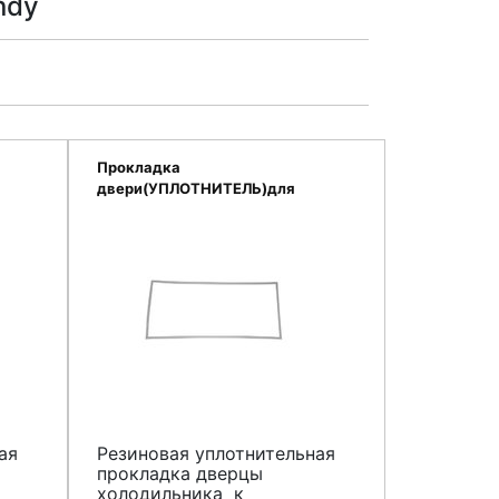
ndy
Прокладка
двери(УПЛОТНИТЕЛЬ)для
456
холодильников CANDY 41007062
ая
Резиновая уплотнительная
прокладка дверцы
холодильника к