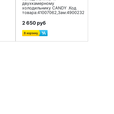
двухкамерному
холодильнику CANDY .Код
товара:41007062,Зам:49002327
2 650 руб