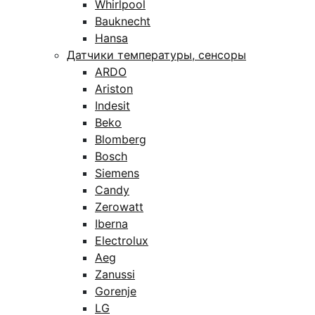
Whirlpool
Bauknecht
Hansa
Датчики температуры, сенсоры
ARDO
Ariston
Indesit
Beko
Blomberg
Bosch
Siemens
Candy
Zerowatt
Iberna
Electrolux
Aeg
Zanussi
Gorenje
LG