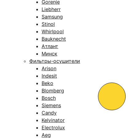
Gorenje
Liebherr
Samsung
Stinol
Whirlpool
Bauknecht
Атлант
Минск
Фильтры-осушители
Arison
Indesit
Beko
Blomberg
Bosch
Siemens
Candy
Kelvinator
Electrolux
Aeg