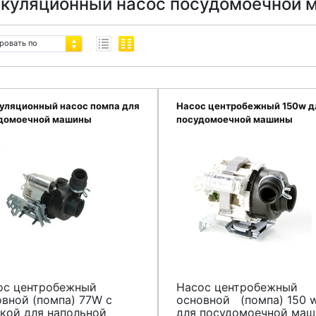
куляционный насос посудомоечной м
ровать по
уляционный насос помпа для
Насос центробежный 150w д
домоечной машины
посудомоечной машины
pool,Bauknecht
Whirpool,Bauknecht
36158336
480140103009
ос центробежный
Насос центробежный
овной (помпа) 77W c
основной (помпа) 150 
ткой для напольной
для посудомоечной ма