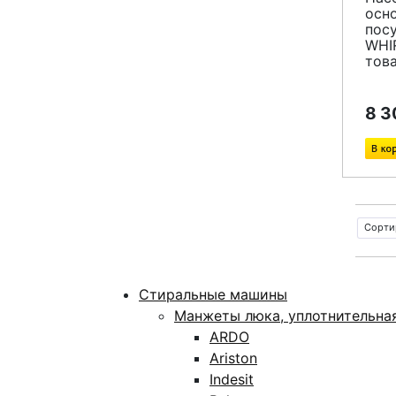
осн
пос
WHI
тов
8 3
Сорти
Стиральные машины
Манжеты люка, уплотнительна
ARDO
Ariston
Indesit