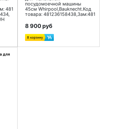
посудомоечной машины
м:
481010625628,
45см Whirpool,Bauknecht.Код
236018509
434,
товара:
481236158438,Зам:481236158524
WH
8 900 руб
ся)
а для