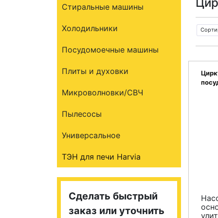
Цир
Стиральные машины
Холодильники
Сорти
Посудомоечные машины
Плиты и духовки
Цирк
посу
Микроволновки/СВЧ
Whir
4812
Пылесосы
Универсальное
ТЭН для печи Harvia
Сделать быстрый
Нас
осн
заказ или уточнить
ули