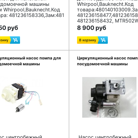
удомоечной машины
Whirpool,Bauknecht.Код
 Whirpool,Bauknecht.Код
товара:480140103009.За
ра:
481236158336,Зам:
481072628031,481236158336,481
481236158477,481236158
481236158432, MTR502
(481236018568 -улитка.
50 руб
8 900 руб
Отдельно не поставляет
уляционный насос помпа для
Циркуляционный насос помп
домоечной машины
посудомоечной машины
pool,Bauknecht 480140101052
Whirpool,Bauknecht
481236158428
ос центробежный
Насос центробежный