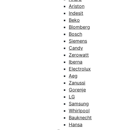
Ariston
Indesit
Beko
Blomberg
Bosch
Siemens
Candy
Zerowatt
Iberna
Electrolux
Aeg
Zanussi
Gorenje
LG
Samsung
Whirlpool
Bauknecht
Hansa