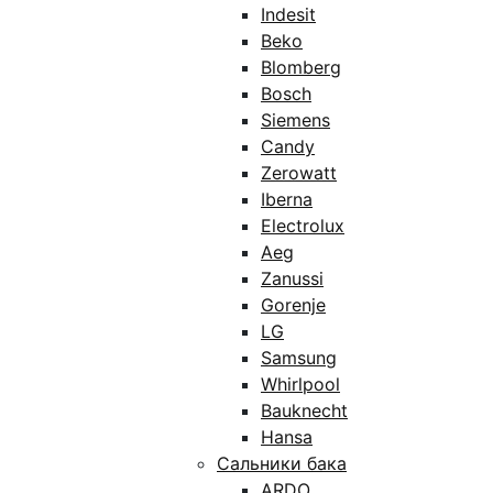
Indesit
Beko
Blomberg
Bosch
Siemens
Candy
Zerowatt
Iberna
Electrolux
Aeg
Zanussi
Gorenje
LG
Samsung
Whirlpool
Bauknecht
Hansa
Сальники бака
ARDO