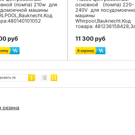
овной (помпа) 210w для
основной (помпа) 220-
удомоечной машины
240V для посудомоечн
RLPOOL
,Bauknecht.Код
машины
ара:480140101052
Whirpool,Bauknecht.Код
товара:
481236158428,З
00 руб
11 300 руб
ровать по
я резина