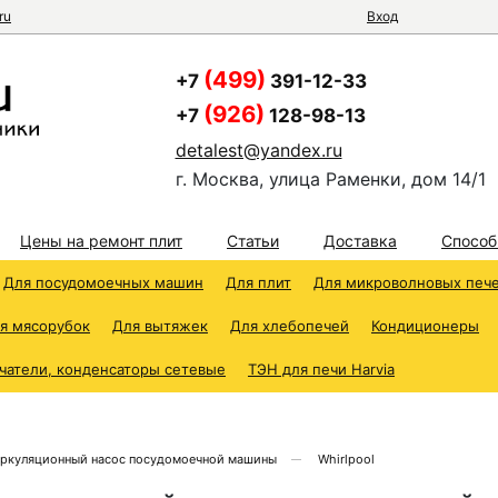
ru
Вход
(499)
+7
391-12-33
(926)
+7
128-98-13
detalest@yandex.ru
г. Москва, улица Раменки, дом 14/1
Цены на ремонт плит
Статьи
Доставка
Способ
Для посудомоечных машин
Для плит
Для микроволновых печ
я мясорубок
Для вытяжек
Для хлебопечей
Кондиционеры
чатели, конденсаторы сетевые
ТЭН для печи Harvia
ркуляционный насос посудомоечной машины
Whirlpool