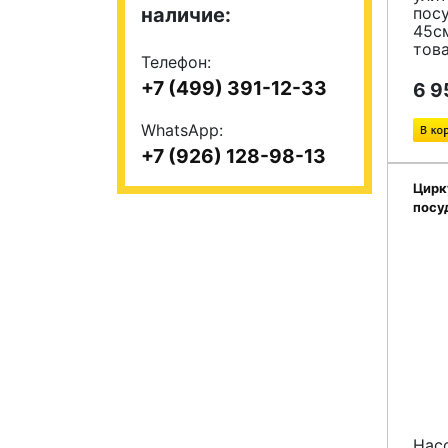
наличие:
пос
45см
това
Телефон:
+7 (499) 391-12-33
6 9
WhatsApp:
+7 (926) 128-98-13
Цирк
посу
Whir
Нас