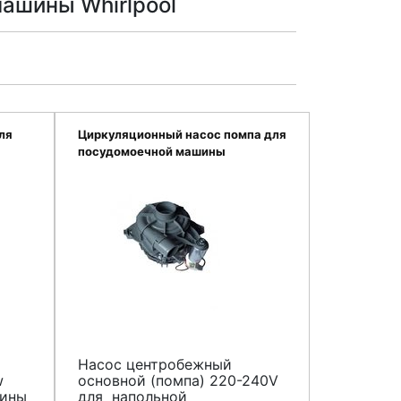
ашины Whirlpool
ля
Циркуляционный насос помпа для
посудомоечной машины
Whirpool,Bauknecht
481236158438
Насос центробежный
w
основной (помпа) 220-240V
шины
для напольной