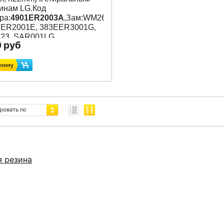
инам LG.Код
ра:
4901ER2003A
,Зам:WM2604szw,
1ER2001E, 383EER3001G,
h23, SAR001LG
 руб
ровать по
я резина