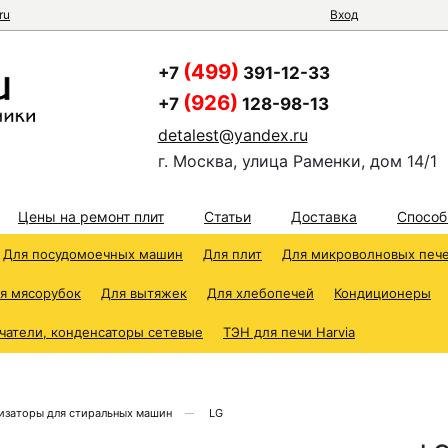
ru
Вход
(499)
+7
391-12-33
(926)
+7
128-98-13
detalest@yandex.ru
г. Москва, улица Раменки, дом 14/1
Цены на ремонт плит
Статьи
Доставка
Способ
Для посудомоечных машин
Для плит
Для микроволновых печ
я мясорубок
Для вытяжек
Для хлебопечей
Кондиционеры
чатели, конденсаторы сетевые
ТЭН для печи Harvia
изаторы для стиральных машин
LG