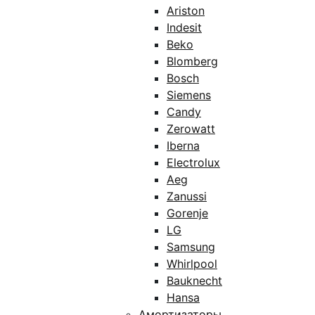
Ariston
Indesit
Beko
Blomberg
Bosch
Siemens
Candy
Zerowatt
Iberna
Electrolux
Aeg
Zanussi
Gorenje
LG
Samsung
Whirlpool
Bauknecht
Hansa
Амортизаторы