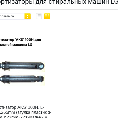
ртизаторы для стиральных машин L
ровать по
тизатор 'AKS' 100N для
альной машины LG.
1ER2003A)
тизатор AKS' 100N, L-
..265mm (втулка пластик d-
, h22mm) к стиральным