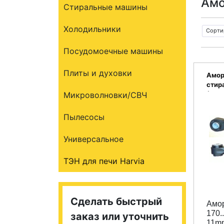
Амо
Стиральные машины
Холодильники
Сорти
Посудомоечные машины
Плиты и духовки
Амор
стир
Микроволновки/СВЧ
(490
Пылесосы
Универсальное
ТЭН для печи Harvia
Сделать быстрый
Амор
170.
заказ или уточнить
11mm