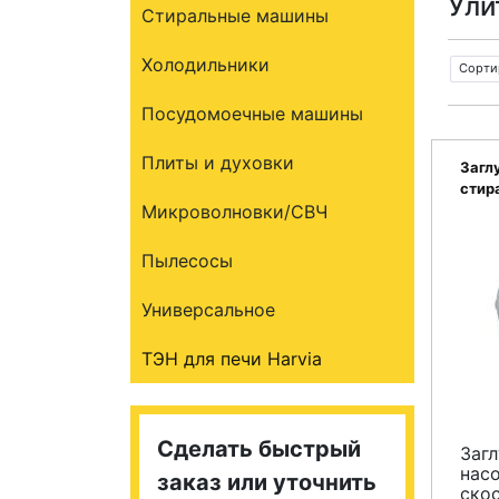
Ули
Стиральные машины
Холодильники
Сорти
Посудомоечные машины
Плиты и духовки
Загл
стир
Микроволновки/СВЧ
DC97
Пылесосы
Универсальное
ТЭН для печи Harvia
Сделать быстрый
Заг
насо
заказ или уточнить
ско