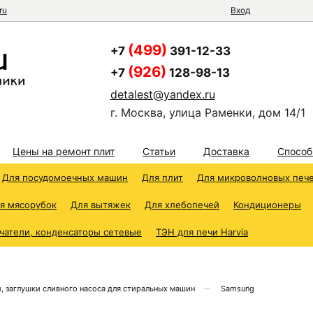
ru
Вход
(499)
+7
391-12-33
(926)
+7
128-98-13
detalest@yandex.ru
г. Москва, улица Раменки, дом 14/1
Цены на ремонт плит
Статьи
Доставка
Способ
Для посудомоечных машин
Для плит
Для микроволновых печ
я мясорубок
Для вытяжек
Для хлебопечей
Кондиционеры
чатели, конденсаторы сетевые
ТЭН для печи Harvia
, заглушки сливного насоса для стиральных машин
Samsung