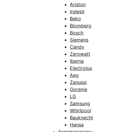
Ariston
Indesit
Beko
Blomberg
Bosch
Siemens
Candy
Zerowatt
Iberna
Electrolux
Aeg
Zanussi
Gorenje
LG
Samsung
Whirlpool
Bauknecht
Hansa
Амортизаторы