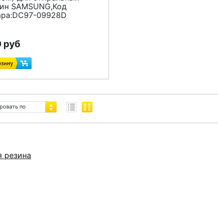
ин SAMSUNG,Код
ара:DC97-09928D
 руб
ровать по
я резина