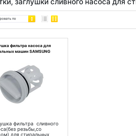
тки, заглушки сливного насоса для 
ровать по
ушка фильтра насоса для
альных машин SAMSUNG
-09928D
лушка фильтра сливного
са(без резьбы,со
сом) для стиральных