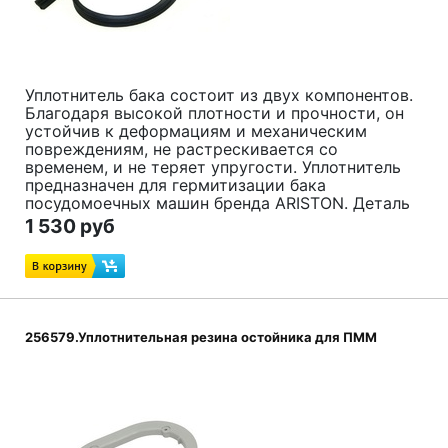
Уплотнитель бака состоит из двух компонентов.
Благодаря высокой плотности и прочности, он
устойчив к деформациям и механическим
повреждениям, не растрескивается со
временем, и не теряет упругости. Уплотнитель
предназначен для гермитизации бака
посудомоечных машин бренда ARISTON. Деталь
проста в монтаже, и может быть установлена в
1 530 руб
домашних условиях всего за 20 минут!
Код товара:
28634, C00286347
Электрический блок розжига
B200046-
03
отличается компактными габаритами, и
256579.Уплотнительная резина остойника для ПММ
предназначен для установки на газовые
плиты Indesit, Ariston. Деталь расчитана на 5
конфорок: блок передает электрический
импульс к свечам, после чего на последних
образуется искра, необходимая для
автоматического розжига конфорки. Монтаж