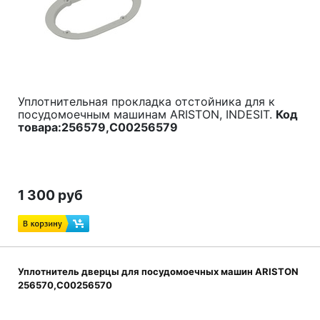
электроподжига не займет много времени, а для
правильного подключения можно использовать
схемы из общего доступа или зарисовать
существующее положение проводов.
Код товара:
C00288668, 288668
Уплотнительная прокладка отстойника для к
посудомоечным машинам ARISTON, INDESIT.
Код
товара:256579,C00256579
1 300 руб
Уплотнитель дверцы для посудомоечных машин ARISTON
256570,C00256570