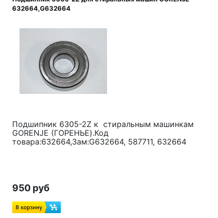
632664,G632664
Подшипник 6305-2Z к стиральным машинкам
GORENJE (ГОРЕНЬЕ).Код
товара:632664,Зам:G632664, 587711, 632664
950 руб