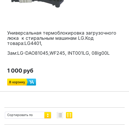
Универсальная термоблокировка загрузочного
люка к стиральным машинам LG.Код
товара:LG4401,
Зам:LG-DAO81045,WF245, INT001LG, 08lg00L
1 000 руб
Сортировать по