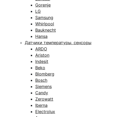
Gorenje
LG
Samsung
Whirlpool
Bauknecht
Hansa
Датчики температуры, сенсоры
ARDO
Ariston
Indesit
Beko
Blomberg
Bosch
Siemens
Candy
Zerowatt
Iberna
Electrolux