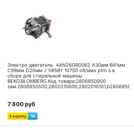
Электро двигатель 4AN26GR0062 A30мм B41мм
C98мм D20мм J 585Вт 10750 об/мин ptm з в
сборе для
стиральной машины
BEKO,BLOMBERG.
Код товара:2806850900
зам.2806850500,2802010600,2802010101,b2806850
7 800 руб