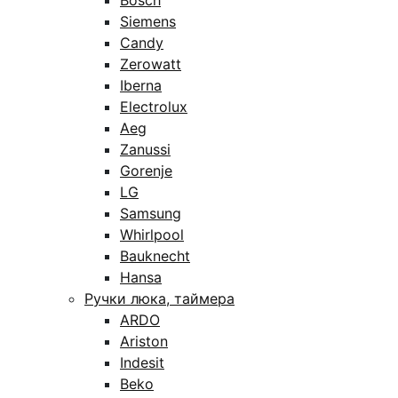
Bosch
Siemens
Candy
Zerowatt
Iberna
Electrolux
Aeg
Zanussi
Gorenje
LG
Samsung
Whirlpool
Bauknecht
Hansa
Ручки люка, таймера
ARDO
Ariston
Indesit
Beko