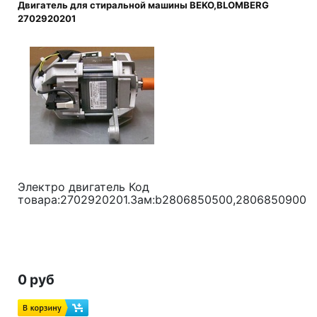
Двигатель для стиральной машины BEKO,BLOMBERG
2702920201
Электро двигатель Код
товара:2702920201.Зам:b2806850500,2806850900,
0 руб