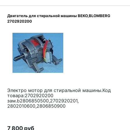
Двигатель для стиральной машины BEKO,BLOMBERG
2702920200
Электро мотор для стиральной машины.Код
товара:2702920200
зам.b2806850500,2702920201,
2802010600,2806850900
7 800 руб