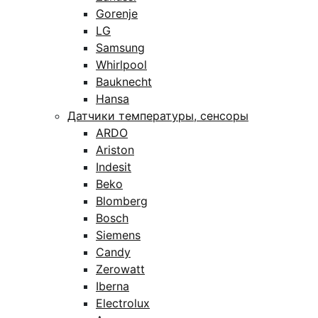
Gorenje
LG
Samsung
Whirlpool
Bauknecht
Hansa
Датчики температуры, сенсоры
ARDO
Ariston
Indesit
Beko
Blomberg
Bosch
Siemens
Candy
Zerowatt
Iberna
Electrolux