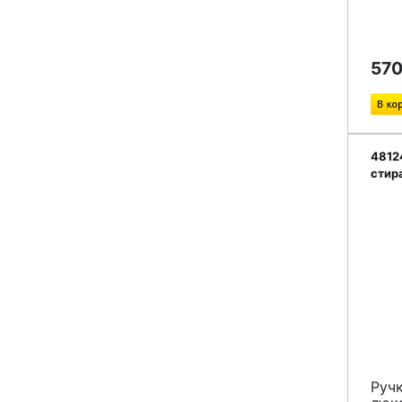
570
4812
стир
Руч