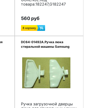
товара:182247,G182247
560 руб
ля
DC64-01492A.Ручка люка
стиральной машины Samsung
Ручка загрузочной дверцы