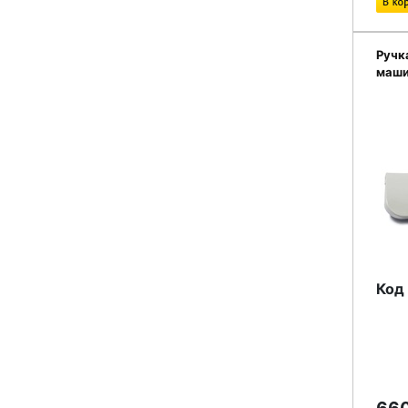
Ручк
маши
Код 