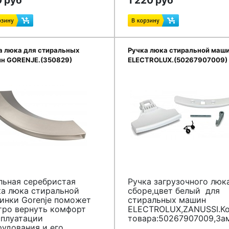
 руб
1 220 руб
а люка для стиральных
Ручка люка стиральной маш
н GORENJE.(350829)
ELECTROLUX.(50267907009)
льная серебристая
Ручка загрузочного люк
ка люка стиральной
сборе,цвет белый для
инки Gorenje поможет
стиральных машин
тро вернуть комфорт
ELECTROLUX,ZANUSSI.К
сплуатации
товара:50267907009,За
рудования и его