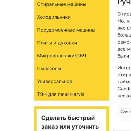
Руч
Стиральные машины
Стира
Холодильники
Но, к
экспл
Посудомоечные машины
боль
ремон
Плиты и духовки
все м
Микроволновки/СВЧ
были 
Инте
Пылесосы
стир
Универсальное
тайме
Cand
ТЭН для печи Harvia
неско
Сорти
Сделать быстрый
заказ или уточнить