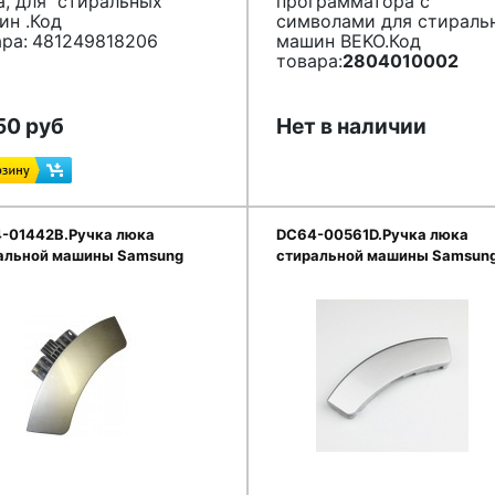
а, для стиральных
программатора с
ин .Код
символами для стираль
ра:
481249818206
машин BEKO.Код
товара:
2804010002
50 руб
Нет в наличии
-01442B.Ручка люка
DC64-00561D.Ручка люка
альной машины Samsung
стиральной машины Samsun