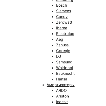
Bosch
Siemens
Candy
Zerowatt
Iberna
Electrolux
Aeg
Zanussi
Gorenje
LG
Samsung
Whirlpool
Bauknecht
Hansa
Амортизаторы
ARDO
Ariston
Indesit