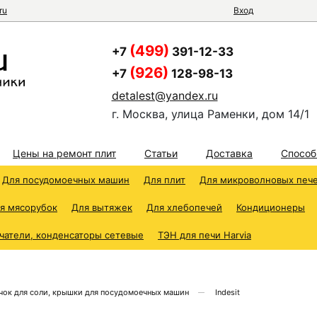
ru
Вход
(499)
+7
391-12-33
(926)
+7
128-98-13
detalest@yandex.ru
г. Москва, улица Раменки, дом 14/1
Цены на ремонт плит
Статьи
Доставка
Способ
Для посудомоечных машин
Для плит
Для микроволновых печ
я мясорубок
Для вытяжек
Для хлебопечей
Кондиционеры
чатели, конденсаторы сетевые
ТЭН для печи Harvia
чок для соли, крышки для посудомоечных машин
Indesit