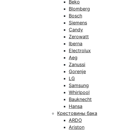
Beko
Blomberg
Bosch
Siemens
Candy
Zerowatt
Iberna
Electrolux
Aeg
Zanussi
Gorenje
LG
Samsung
Whirlpool
Bauknecht
Hansa
Крестовины бака
ARDO
Ariston