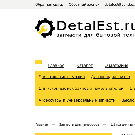
Обратная связь
Обратный звонок
detalest@yandex.
Главная
Каталог
О магазине
Для стиральных машин
Для холодильников
Для кухонных комбайнов и измельчителей
Дл
Аксессуары и универсальные запчасти
Выклю
Главная
Запчасти для пылесосов
Щётка для пыл