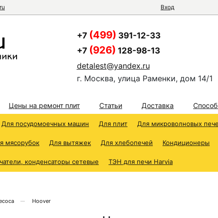
ru
Вход
(499)
+7
391-12-33
(926)
+7
128-98-13
detalest@yandex.ru
г. Москва, улица Раменки, дом 14/1
Цены на ремонт плит
Статьи
Доставка
Способ
Для посудомоечных машин
Для плит
Для микроволновых печ
я мясорубок
Для вытяжек
Для хлебопечей
Кондиционеры
чатели, конденсаторы сетевые
ТЭН для печи Harvia
есоса
Hoover