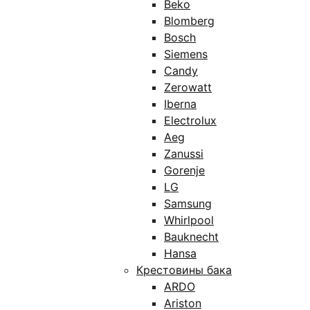
Beko
Blomberg
Bosch
Siemens
Candy
Zerowatt
Iberna
Electrolux
Aeg
Zanussi
Gorenje
LG
Samsung
Whirlpool
Bauknecht
Hansa
Крестовины бака
ARDO
Ariston