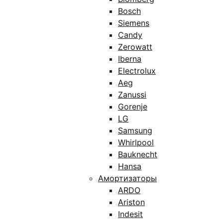
Bosch
Siemens
Candy
Zerowatt
Iberna
Electrolux
Aeg
Zanussi
Gorenje
LG
Samsung
Whirlpool
Bauknecht
Hansa
Амортизаторы
ARDO
Ariston
Indesit