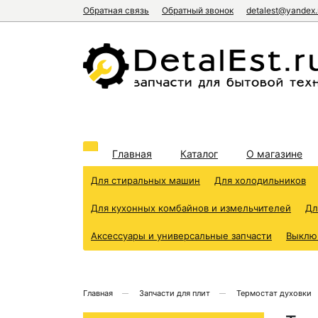
Обратная связь
Обратный звонок
detalest@yandex.
Главная
Каталог
О магазине
Для стиральных машин
Для холодильников
Для кухонных комбайнов и измельчителей
Дл
Аксессуары и универсальные запчасти
Выклю
Главная
Запчасти для плит
Термостат духовки