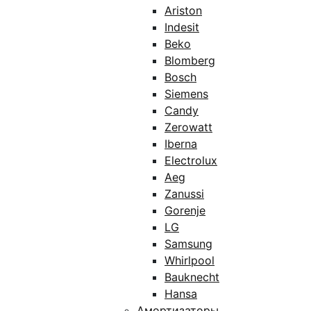
Ariston
Indesit
Beko
Blomberg
Bosch
Siemens
Candy
Zerowatt
Iberna
Electrolux
Aeg
Zanussi
Gorenje
LG
Samsung
Whirlpool
Bauknecht
Hansa
Амортизаторы