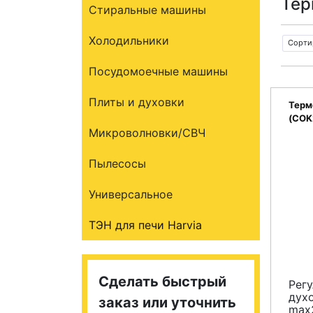
Тер
Стиральные машины
Холодильники
Сорти
Посудомоечные машины
Плиты и духовки
Терм
(COK
Микроволновки/СВЧ
Пылесосы
Универсальное
ТЭН для печи Harvia
Сделать быстрый
Рег
дух
заказ или уточнить
max