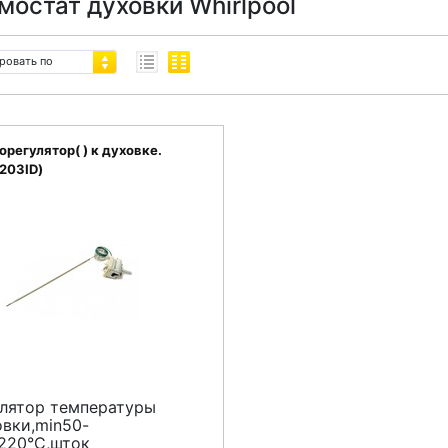
мостат духовки Whirlpool
ровать по
орегулятор( ) к духовке.
203ID)
улятор температуры
овки,min50-
220°C,
шток