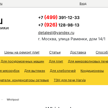
ru
Вход
(499)
+7
391-12-33
(926)
+7
128-98-13
detalest@yandex.ru
г. Москва, улица Раменки, дом 14/1
Цены на ремонт плит
Статьи
Доставка
Способ
Для посудомоечных машин
Для плит
Для микроволновых печ
я мясорубок
Для вытяжек
Для хлебопечей
Кондиционеры
чатели, конденсаторы сетевые
ТЭН для печи Harvia
Whirlpool