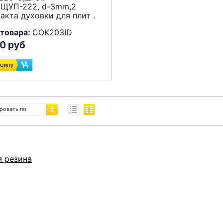
,ЩУП-222, d-3mm,2
такта
духовки для плит .
 товара:
COK203ID
20 руб
ровать по
я резина