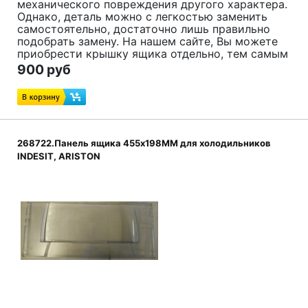
механического повреждения другого характера.
Однако, деталь можно с легкостью заменить
самостоятельно, достаточно лишь правильно
подобрать замену. На нашем сайте, Вы можете
приобрести крышку ящика отдельно, тем самым
сэкономив средства. Деталь подходит
900 руб
для
холодильников BEKO и BLOMBERG.
Код товара:
4334551400
268722.Панель ящика 455x198ММ для холодильников
INDESIT, ARISTON