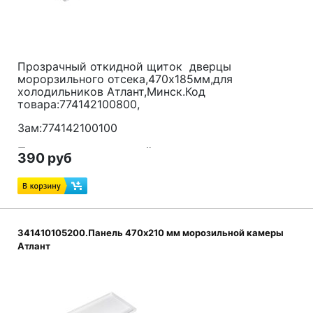
Прозрачный откидной
щиток дверцы
морорзильного отсека,470x185мм,для
холодильников Атлант,Минск.Код
товара:774142100800,
Зам:774142100100
Подходит для моделей:
390 руб
МХМ-1700,МХМ-1702,МХМ-1703,МХМ-1707,МХМ-1709
341410105200.Панель 470x210 мм морозильной камеры
Атлант