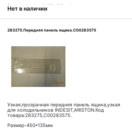
Размер панели(435*185мм)
Нет в наличии
283275.Передняя панель ящика.C00283575
Узкая,прозрачная передняя панель ящика,узкая
для холодильников
INDESIT,ARISTON
.Код
товара:283275,C00283575.
Размер-450*135мм