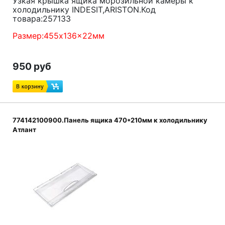
Узкая крышка ящика морозильной камеры к
холодильнику INDESIT,ARISTON.Код
товара:257133
Размер:455x136x22мм
950 руб
774142100900.Панель ящика 470*210мм к холодильнику
Атлант