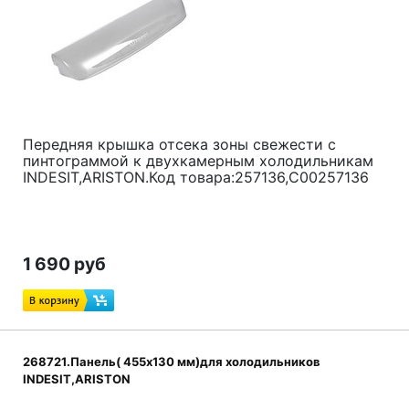
Передняя крышка отсека зоны свежести с
пинтограммой к двухкамерным холодильникам
INDESIT,ARISTON.Код товара:257136,C00257136
1 690 руб
268721.Панель( 455х130 мм)для холодильников
INDESIT,ARISTON