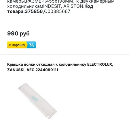
камеры,РАЗМЕР(455x198ММ) к двухкамерным
холодильникамINDESIT, ARISTON.
Код
товара:375856
,C00385667
990 руб
Крышка полки откидная к холодильнику ELECTROLUX,
ZANUSSI, AEG 2244099111