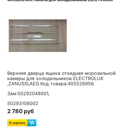
Верхняя дверца ящика откидная морозильной
камеры для холодильников ELECTROLUX
,ZANUSSI,AEG.Код товара:405526956.
Зам:50292048001,
50293108002
2 780 руб
размер-470*180мм