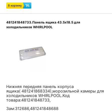
481241848733.Панель ящика 43.5x18.5 для
холодильников WHIRLPOOL
Нижняя передняя панель корпуса
ящика(
481241868334),морозильной камеры для
холодильников WHIRLPOOL.Код
товара:481241848733,
Зам:
312686,481241848688