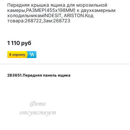
Передняя крышка ящика для морозильной
камеры,РАЗМЕР(455x198ММ) к двухкамерным
холодильникамINDESIT, ARISTON.Код
товара:268722,Зам:268723
1 110 руб
283651.Передняя панель ящика