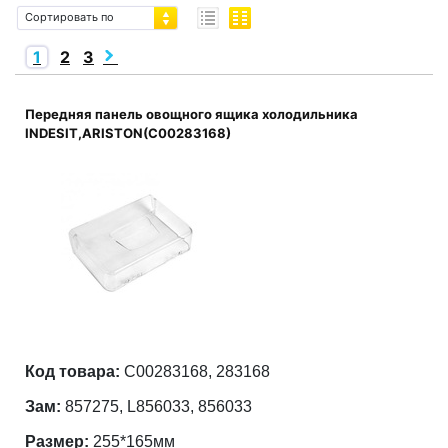
Сортировать по
1
2
3
Передняя панель овощного ящика холодильника
INDESIT,ARISTON(C00283168)
Код товара:
C00283168, 283168
Зам:
857275, L856033, 856033
Размер:
255*165мм