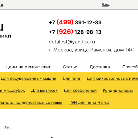
ru
Вход
(499)
+7
391-12-33
(926)
+7
128-98-13
detalest@yandex.ru
г. Москва, улица Раменки, дом 14/1
Цены на ремонт плит
Статьи
Доставка
Способ
Для посудомоечных машин
Для плит
Для микроволновых печ
я мясорубок
Для вытяжек
Для хлебопечей
Кондиционеры
чатели, конденсаторы сетевые
ТЭН для печи Harvia
Aeg