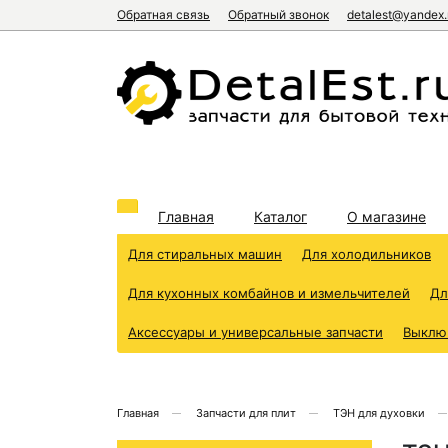
Обратная связь
Обратный звонок
detalest@yandex.
Главная
Каталог
О магазине
Для стиральных машин
Для холодильников
Для кухонных комбайнов и измельчителей
Дл
Аксессуары и универсальные запчасти
Выклю
Главная
Запчасти для плит
ТЭН для духовки