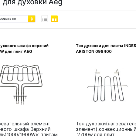
 для духовки Aeg
ровать по
духового шкафа верхний
Тэн духовки для плиты INDES
W для плит AEG
ARISTON 098400
619265029
ревательный элемент
Тэн духовки(нагревател
ового шкафа Верхний
элемент),конвекционны
ль)1000/1900W,к плитам
,2700w,для плит