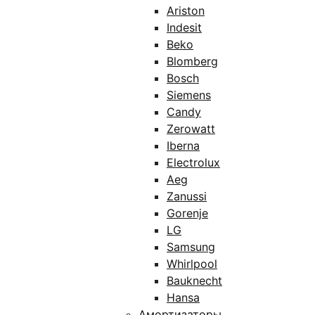
Ariston
Indesit
Beko
Blomberg
Bosch
Siemens
Candy
Zerowatt
Iberna
Electrolux
Aeg
Zanussi
Gorenje
LG
Samsung
Whirlpool
Bauknecht
Hansa
Амортизаторы