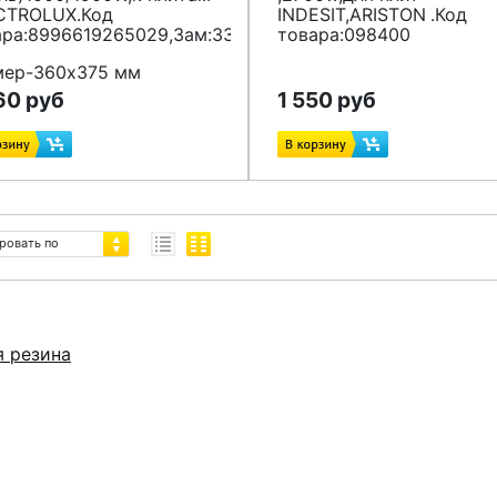
CTROLUX.Код
INDESIT,ARISTON
.Код
ара:8996619265029,Зам:3302442045
товара:098400
мер-360x375 мм
60 руб
1 550 руб
ровать по
я резина