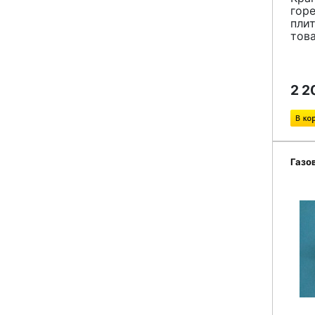
гор
пли
тов
2 2
Газо