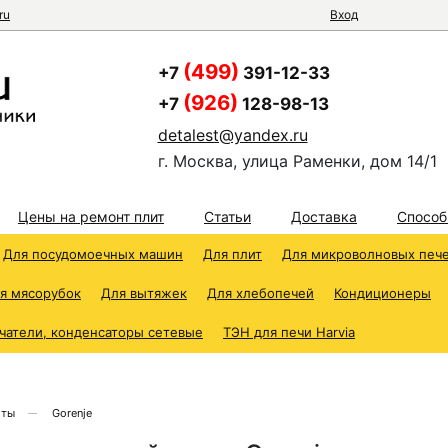
ru
Вход
(499)
+7
391-12-33
(926)
+7
128-98-13
detalest@yandex.ru
г. Москва, улица Раменки, дом 14/1
Цены на ремонт плит
Статьи
Доставка
Способ
Для посудомоечных машин
Для плит
Для микроволновых печ
я мясорубок
Для вытяжек
Для хлебопечей
Кондиционеры
чатели, конденсаторы сетевые
ТЭН для печи Harvia
иты
Gorenje