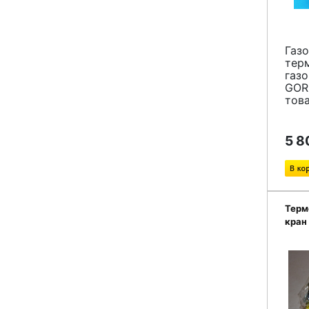
Газо
тер
газо
GOR
това
5 8
Терм
кран