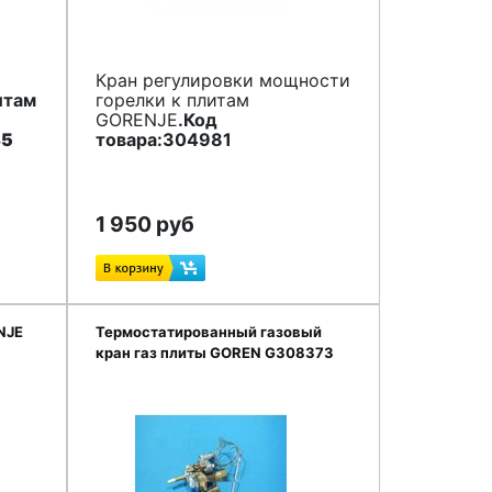
Кран регулировки мощности
итам
горелки к плитам
GORENJE
.Код
85
товара:304981
1 950 руб
NJE
Термостатированный газовый
кран газ плиты GOREN G308373