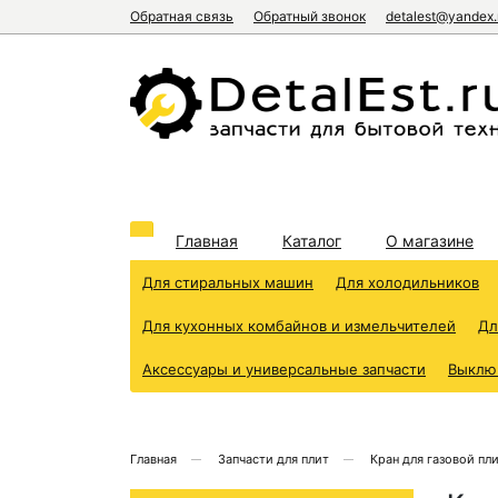
Обратная связь
Обратный звонок
detalest@yandex.
Главная
Каталог
О магазине
Для стиральных машин
Для холодильников
Для кухонных комбайнов и измельчителей
Дл
Аксессуары и универсальные запчасти
Выклю
Главная
Запчасти для плит
Кран для газовой пл