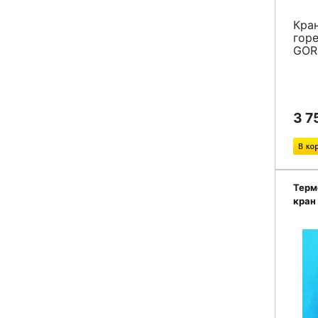
Кра
горе
GOR
3 7
Терм
кран