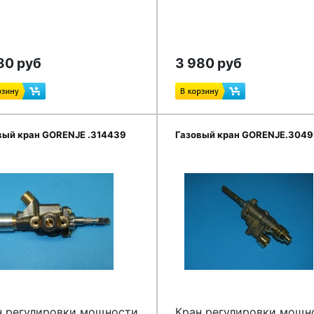
80 руб
3 980 руб
вый кран GORENJE .314439
Газовый кран GORENJE.304
н регулировки мощности
Кран регулировки мощн