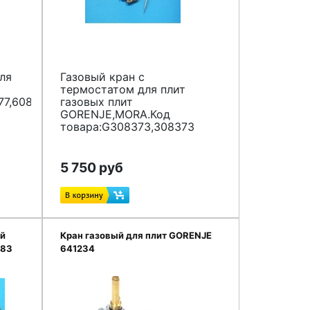
ля
Газовый кран с
термостатом для плит
7,608741,629378,621501,
газовых плит
GORENJE,MORA.Код
товара:G308373,308373
5 750 руб
ый
Кран газовый для плит GORENJE
883
641234