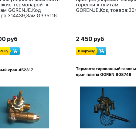
елкис термопарой к
горелки к плитам
там GORENJE.Код
GORENJE.Код товара:30
ара:314439,Зам:G335116
00 руб
2 450 руб
Термостатированный газов
вый кран.452317
кран плиты GOREN.608749