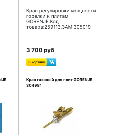
Кран регулировки мощности
горелки к плитам
GORENJE.Код
товара:259113,ЗАМ:305019
3 700 руб
NJE
Кран газовый для плит GORENJE
304981