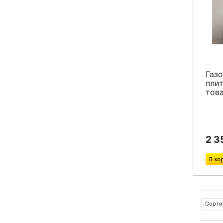
Газо
пли
тов
2 3
Сорти