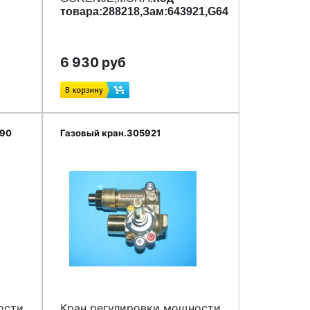
товара:
288218
,Зам:
643921,G643924
6 930 руб
990
Газовый кран.305921
ости
Кран регулировки мощности