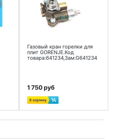
Газовый кран горелки для
плит GORENJE.Код
товара:641234,Зам:G641234
1 750 руб