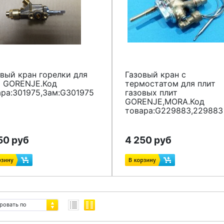
вый кран горелки для
Газовый кран с
т GORENJE.Код
термостатом для плит
ара:301975,Зам:G301975
газовых плит
GORENJE,MORA.Код
товара:G229883,229883
50 руб
4 250 руб
ровать по