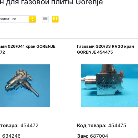
н для газовой плиты Gorenje
ровать по
вый 026/041 кран GORENJE
Газовый G20/33 RV30 кран
72
GORENJE 454475
товара:
454472
Код товара:
454475
:
634246
Зам:
687004