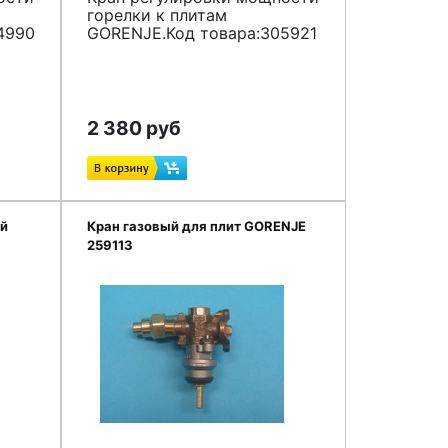
горелки к плитам
4990
GORENJE.Код товара:305921
2 380 руб
ый
Кран газовый для плит GORENJE
259113