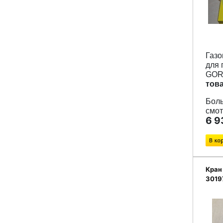
Газо
для 
GOR
тов
Боль
смот
6 9
Кран
3019