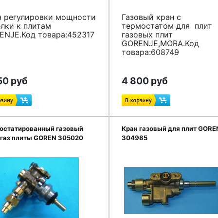
н регулировки мощности
Газовый кран с
лки к плитам
термостатом для плит
ENJE.Код товара:452317
газовых плит
GORENJE,MORA.Код
товара:608749
50 руб
4 800 руб
остатированный газовый
Кран газовый для плит GORE
 газ плиты GOREN 305020
304985