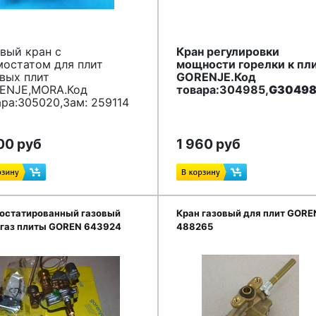
вый кран с
Кран регулировки
мостатом для плит
мощности горелки к пл
вых плит
GORENJE.Код
ENJE,MORA.Код
товара:304985,
G3049
ра:305020,Зам: 259114
00 руб
1 960 руб
остатированный газовый
Кран газовый для плит GORE
 газ плиты GOREN 643924
488265