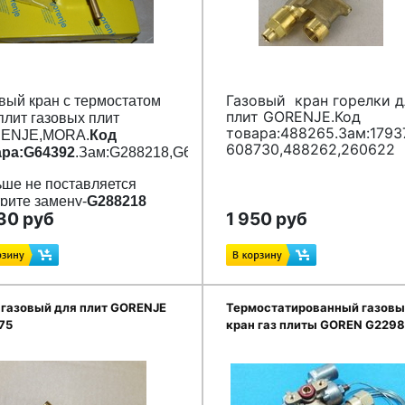
Газовый кран горелки д
вый кран с термостатом
плит GORENJE.Код
плит газовых плит
товара:488265.Зам:17937
ENJE,MORA.
Код
608730,488262,260622
ара:G64392
.Зам:G288218,G643921
ше не поставляется
рите замену-
G288218
30 руб
1 950 руб
 газовый для плит GORENJE
Термостатированный газов
75
кран газ плиты GOREN G229