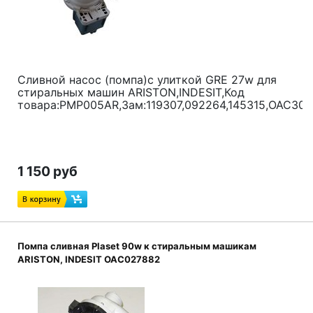
Сливной насос (помпа)с улиткой GRE 27w для
стиральных машин ARISTON,INDESIT,Код
товара:PMP005AR,Зам:119307,092264,145315,OAC30
1 150 руб
Помпа сливная Plaset 90w к стиральным машикам
ARISTON, INDESIT OAC027882