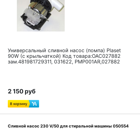
Универсальный сливной насос (помпа) Plaset
90W (с крыльчаткой) Код товара:ОАС027882
зам.481981729311, 031622, PMP001AR,027882
2 150 руб
Сливной насос 230 V/50 для стиральной машины 050554