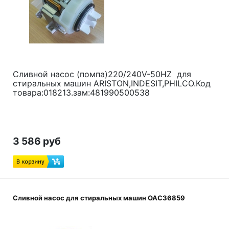
Сливной насос (помпа)220/240V-50HZ для
стиральных машин ARISTON,INDESIT,PHILCO.Код
товара:018213.зам:481990500538
3 586 руб
Сливной насос для стиральных машин ОАС36859