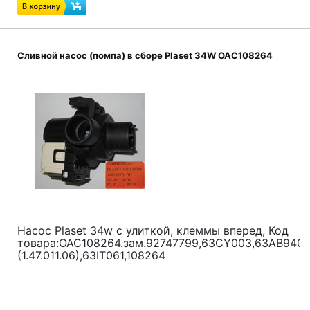
Сливной насос (помпа) в сборе Plaset 34W ОАС108264
Насос Plaset 34w с улиткой, клеммы вперед, Код
товара:ОАС108264.зам.92747799,63CY003,63AB940,
(1.47.011.06),63IT061,108264