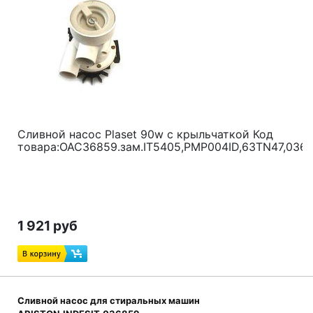
Сливной насос Plaset 90w с крыльчаткой Код
товара:
ОАС36859.зам.IT5405,PMP004ID,63TN47,036
1 921 руб
Сливной насос для стиральных машин