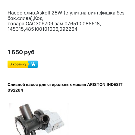
Насос слив.Askoll 25W (с улит.на винт,фишка,без
бок.слива),Код
товара:ОАС309709,зам.076510,085618,
145315,485100101006,
092264
1 650 руб
Сливной насос для стиральных машин ARISTON,INDESIT
092264