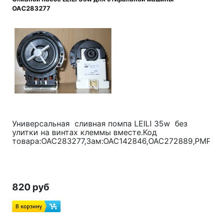
OAC283277
Универсальная сливная помпа LEILI 35w без
улитки на винтах клеммы вместе.Код
товара:OAC283277,Зам:OAC142846,OAC272889,PMP
820 руб