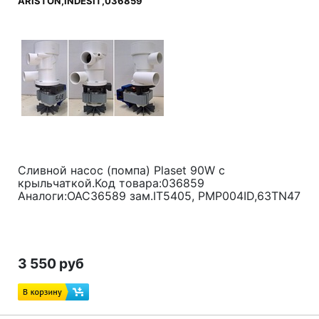
ARISTON,INDESIT,036859
Сливной насос (помпа) Plaset 90W с
крыльчаткой.Код товара:036859
Аналоги:ОАС36589 зам.IT5405, PMP004ID,63TN47
3 550 руб