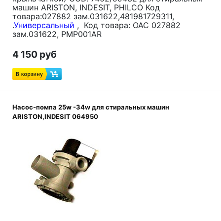
машин ARISTON, INDESIT, PHILCO Код
товара:027882 зам.031622
,481981729311,
.
Универсальный
, Код товара: ОАС 027882
зам.031622, PMP001AR
4 150 руб
Насос-помпа 25w -34w для стиральных машин
ARISTON,INDESIT 064950