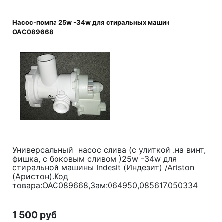
Насос-помпа 25w -34w для стиральных машин
OAC089668
Универсальный насос слива (с улиткой .на винт,
фишка, с боковым сливом )25w -34w для
стиральной машины Indesit (Индезит) /Ariston
(Аристон).Код
товара:OAC089668,Зам:064950,085617,050334
1 500 руб