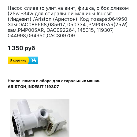
Насос слива (с улит.на винт, фишка, с бок.сливом
)25w -34w для стиральной машины Indesit
(Индезит) /Ariston (Аристон). Код товара:064950
Зам:OAC089668,085617, 050334 ,PMP007AR(25W)
зам.PMP005AR, OAC092264, 145315, 119307,
044998,064950,OAC309709
1 350 руб
Насос-помпа в сборе для стиральных машин
ARISTON,INDESIT 119307