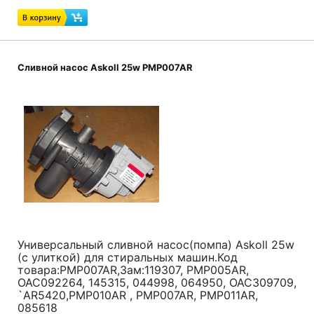
Сливной насос Askoll 25w PMP007AR
Универсальный сливной насос(помпа) Askoll 25w
(с улиткой) для стиральных машин.Код
товара:PMP007AR,Зам:119307, PMP005AR,
OAC092264, 145315, 044998, 064950, OAC309709,
`AR5420,PMP010AR , PMP007AR, PMP011AR,
085618