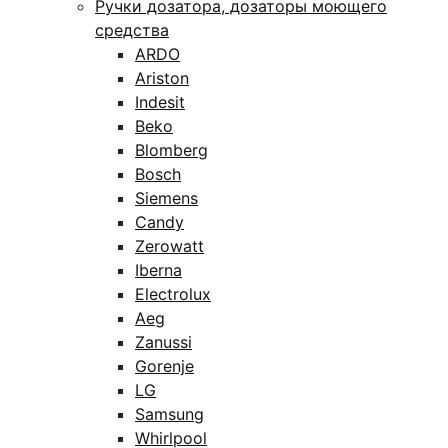
Ручки дозатора, дозаторы моющего
средства
ARDO
Ariston
Indesit
Beko
Blomberg
Bosch
Siemens
Candy
Zerowatt
Iberna
Electrolux
Aeg
Zanussi
Gorenje
LG
Samsung
Whirlpool