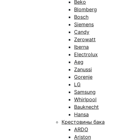
Beko
Blomberg
Bosch
Siemens
Candy
Zerowatt
Iberna
Electrolux
Aeg
Zanussi
Gorenje
LG
Samsung
Whirlpool
Bauknecht
Hansa
Крестовины бака
ARDO
Ariston