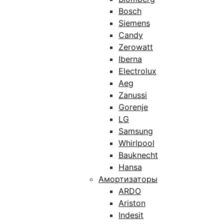
Bosch
Siemens
Candy
Zerowatt
Iberna
Electrolux
Aeg
Zanussi
Gorenje
LG
Samsung
Whirlpool
Bauknecht
Hansa
Амортизаторы
ARDO
Ariston
Indesit