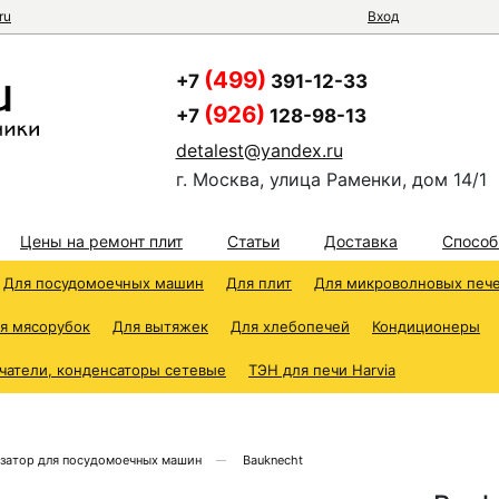
ru
Вход
(499)
+7
391-12-33
(926)
+7
128-98-13
detalest@yandex.ru
г. Москва, улица Раменки, дом 14/1
Цены на ремонт плит
Статьи
Доставка
Способ
Для посудомоечных машин
Для плит
Для микроволновых печ
я мясорубок
Для вытяжек
Для хлебопечей
Кондиционеры
чатели, конденсаторы сетевые
ТЭН для печи Harvia
затор для посудомоечных машин
Bauknecht