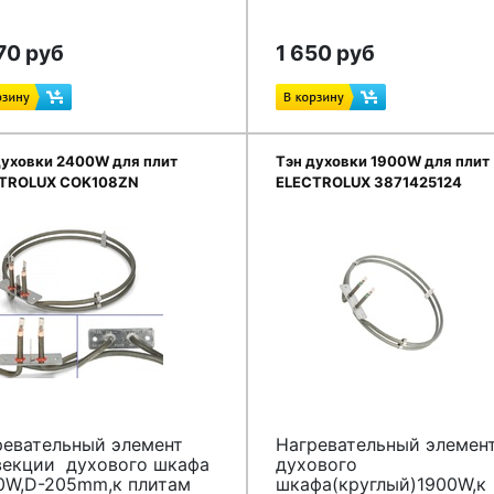
70 руб
1 650 руб
духовки 2400W для плит
Тэн духовки 1900W для плит
TROLUX COK108ZN
ELECTROLUX 3871425124
ревательный элемент
Нагревательный элемен
векции духового шкафа
духового
0W,D-205mm,к плитам
шкафа(круглый)1900W,к