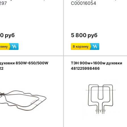
297
C00016054
60 руб
5 800 руб
духовки 850W-650/500W
ТЭН 900w+1600w духовки
22
481225998466