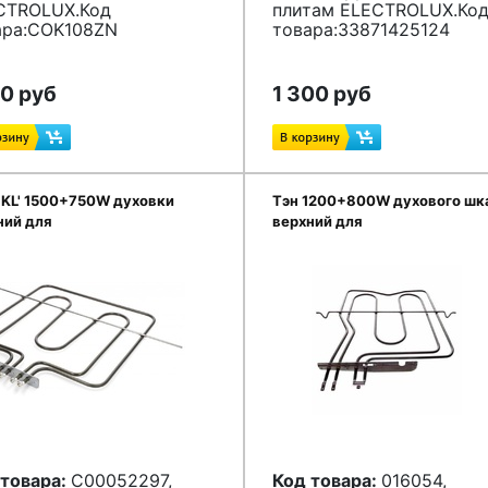
CTROLUX.Код
плитам ELECTROLUX.Ко
ра:
COK108ZN
товара:3
3871425124
00 руб
1 300 руб
SKL' 1500+750W духовки
Тэн 1200+800W духового шк
ний для
верхний для
(C00052297,052297)
плит(C00016054,016054)
 товара:
C00052297,
Код товара:
016054,