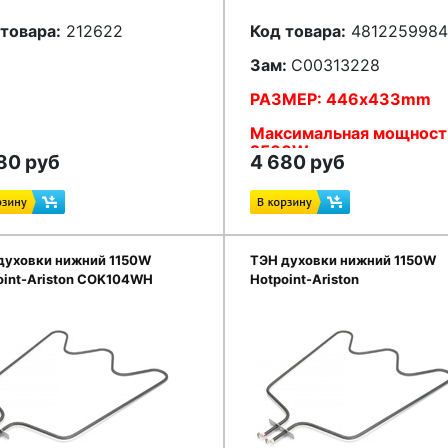
товара:
212622
Код товара:
4812259984
Зам:
C00313228
РАЗМЕР: 446x433mm
Максимальная мощност
2500W
80 руб
4 680 руб
духовки нижний 1150W
ТЭН духовки нижний 1150W
oint-Ariston COK104WH
Hotpoint-Ariston
316553,C00316553