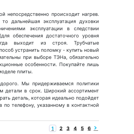
ой непосредственно происходит нагрев.
то дальнейшая эксплуатация духовки
ничениями эксплуатации в следствии
для обеспечения достаточного уровня
огда выходит из строя. Трубчатые
пособ устранить поломку - купить новый
мательны при выборе ТЭНа, обязательно
кционные особенности. Покупайте лишь
моделе плиты.
едорого. Мы придерживаемся политики
ем детали в срок. Широкий ассортимент
ать деталь, которая идеально подойдет
в по телефону, указанному в контактной
1
2
3
4
5
6