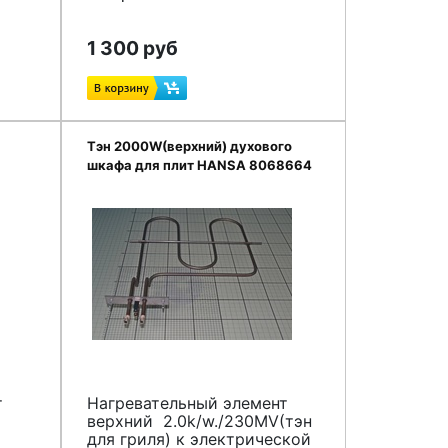
1 300 руб
Тэн 2000W(верхний) духового
шкафа для плит HANSA 8068664
т
Нагревательный элемент
верхний 2.0k/w./230МV(тэн
для гриля) к электрической