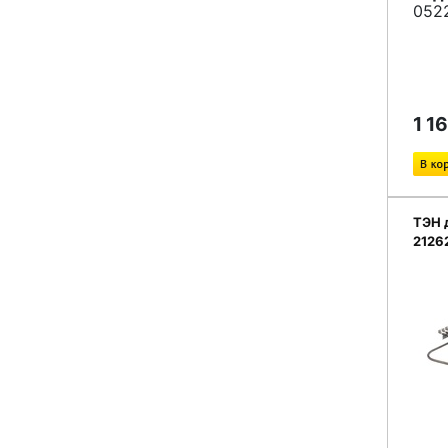
052
1 1
ТЭН 
2126