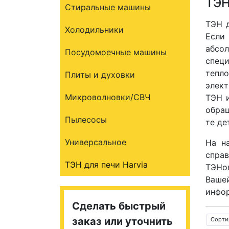
ТЭН
Стиральные машины
ТЭН д
Холодильники
Если
абсо
Посудомоечные машины
спец
тепл
Плиты и духовки
элект
Микроволновки/СВЧ
ТЭН и
обра
Пылесосы
те де
Универсальное
На н
справ
ТЭН для печи Harvia
ТЭНов
Вашей
инфо
Сделать быстрый
заказ или уточнить
Сорти