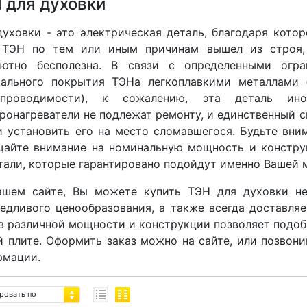
 для духовки
уховки - это электрическая деталь, благодаря котор
 ТЭН по тем или иным причинам вышел из строя, 
лютно бесполезна. В связи с определенными огра
иального покрытия ТЭНа легкоплавкими металлами (
опроводимости), к сожалению, эта деталь ин
ронагреватели не подлежат ремонту, и единственный с
 установить его на место сломавшегося. Будьте вни
щайте внимание на номинальную мощность и констру
тали, которые гарантировано подойдут именно Вашей 
ашем сайте, Вы можете купить ТЭН для духовки н
едливого ценообразования, а также всегда доставля
 различной мощности и конструкции позволяет подобр
 плите. Оформить заказ можно на сайте, или позвони
рмации.
ровать по