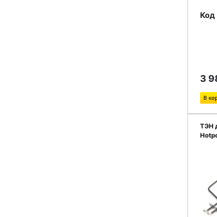
Код 
3 9
ТЭН 
Hotp