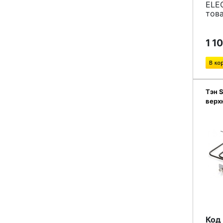
ELE
това
1 1
Тэн 
верх
плит
Код