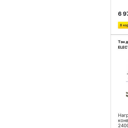
6 9
Тэн 
ELEC
Наг
кон
240