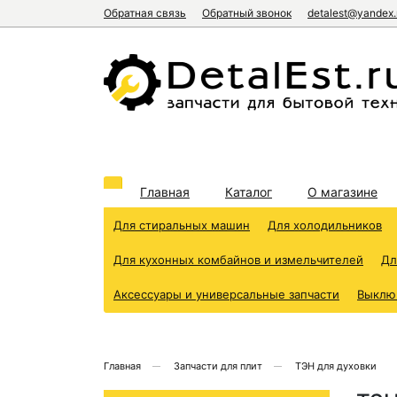
Обратная связь
Обратный звонок
detalest@yandex.
Главная
Каталог
О магазине
Для стиральных машин
Для холодильников
Для кухонных комбайнов и измельчителей
Дл
Аксессуары и универсальные запчасти
Выклю
Главная
Запчасти для плит
ТЭН для духовки