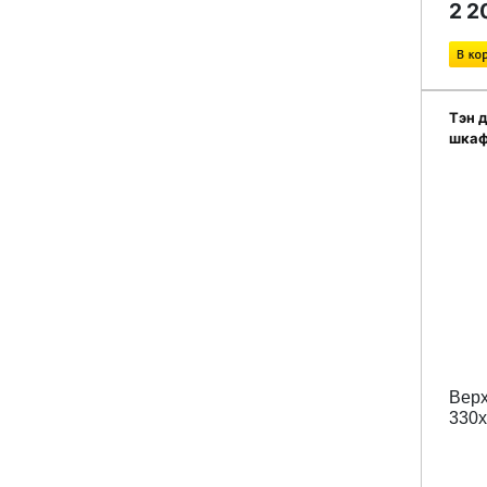
2 2
Тэн 
шкаф
Верх
330x