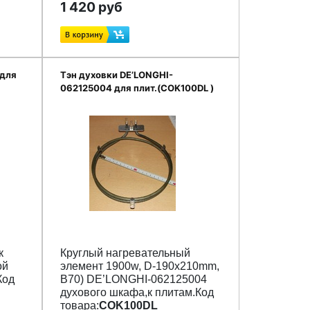
1 420 руб
 для
Тэн духовки DE’LONGHI-
062125004 для плит.(COK100DL )
к
Круглый нагревательный
ой
элемент 1900w, D-190x210mm,
Код
B70) DE’LONGHI-062125004
духового шкафа,к плитам.Код
товара:
COK100DL