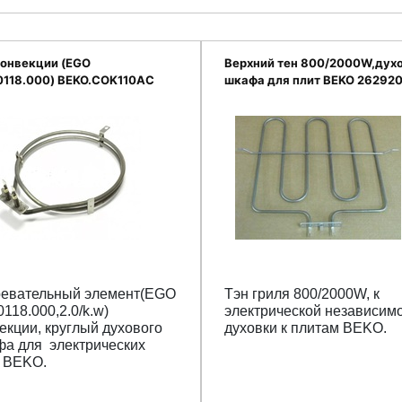
конвекции (EGO
Верхний тен 800/2000W,дух
0118.000) BEKO.COK110AC
шкафа для плит BEKO 26292
ревательный элемент(EGO
Тэн гриля 800/2000W, к
0118.000,2.0/k.w)
электрической независим
екции, круглый духового
духовки к плитам BEKO.
а для электрических
т BEKO
.