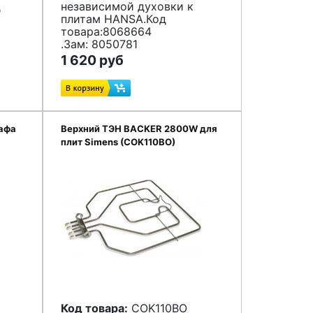
д
независимой духовки к
плитам
HANSA.Код
товара:
8068664
.Зам:
8050781
1 620 руб
афа
Верхний ТЭН BACKER 2800W для
плит Simens (COK110BO)
Код товара:
COK110BO