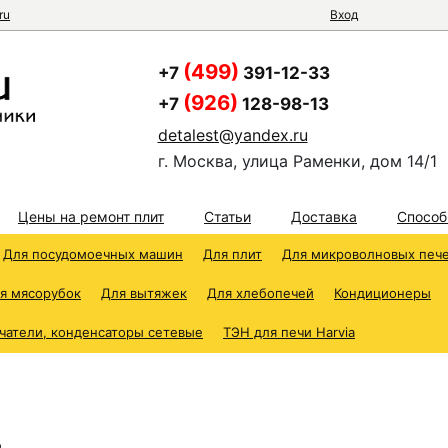
ru
Вход
(499)
+7
391-12-33
(926)
+7
128-98-13
detalest@yandex.ru
г. Москва, улица Раменки, дом 14/1
Цены на ремонт плит
Статьи
Доставка
Способ
Для посудомоечных машин
Для плит
Для микроволновых печ
я мясорубок
Для вытяжек
Для хлебопечей
Кондиционеры
чатели, конденсаторы сетевые
ТЭН для печи Harvia