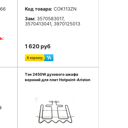
66
Код товара:
COK113ZN
Зам:
3570583017,
3570413041
, 3970125013
ь:
1 620 руб
Тэн 2450W духового шкафа
верхний для плит Hotpoint-Ariston
C00316986