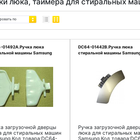
ки люка, таймера для стиральных м
ровать по
-01492A.Ручка люка
DC64-01442B.Ручка люка
альной машины Samsung
стиральной машины Samsun
ка загрузочной дверцы
Ручка загрузочной двер
а для стиральных машин
люка для стиральных м
sung.Код товара:DC64-
Samsung.Код товара:DC