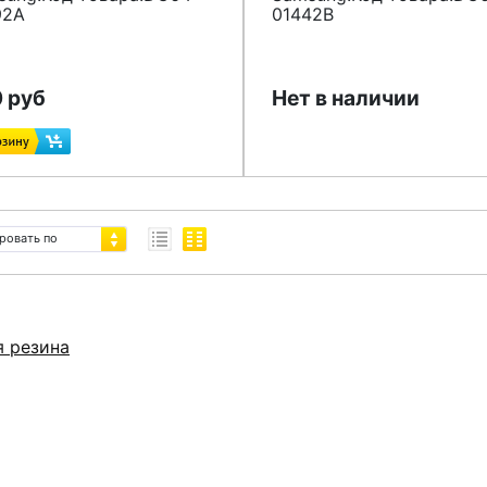
92A
01442B
 руб
Нет в наличии
ровать по
я резина