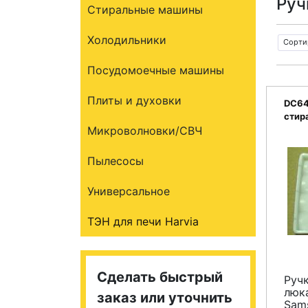
Руч
Стиральные машины
Холодильники
Сорти
Посудомоечные машины
Плиты и духовки
DC64
стир
Микроволновки/СВЧ
Пылесосы
Универсальное
ТЭН для печи Harvia
Сделать быстрый
Руч
люк
заказ или уточнить
Sam