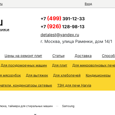
ru
Вход
(499)
+7
391-12-33
(926)
+7
128-98-13
detalest@yandex.ru
г. Москва, улица Раменки, дом 14/1
Цены на ремонт плит
Статьи
Доставка
Способ
Для посудомоечных машин
Для плит
Для микроволновых печ
я мясорубок
Для вытяжек
Для хлебопечей
Кондиционеры
чатели, конденсаторы сетевые
ТЭН для печи Harvia
люка, таймера для стиральных машин
Samsung