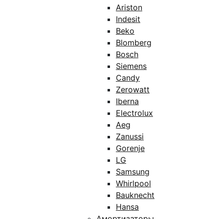
Ariston
Indesit
Beko
Blomberg
Bosch
Siemens
Candy
Zerowatt
Iberna
Electrolux
Aeg
Zanussi
Gorenje
LG
Samsung
Whirlpool
Bauknecht
Hansa
Амортизаторы