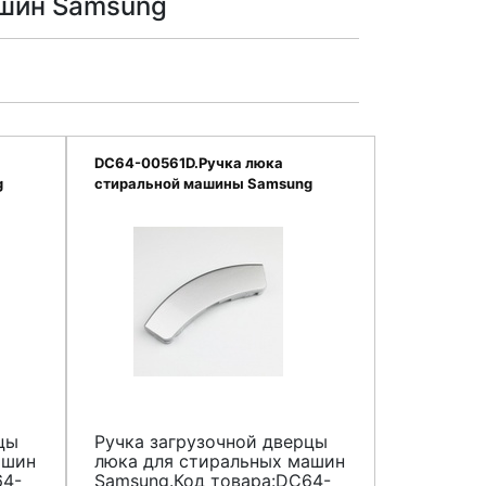
ашин Samsung
DC64-00561D.Ручка люка
g
стиральной машины Samsung
цы
Ручка загрузочной дверцы
ашин
люка для стиральных машин
64-
Samsung.Код товара:DC64-