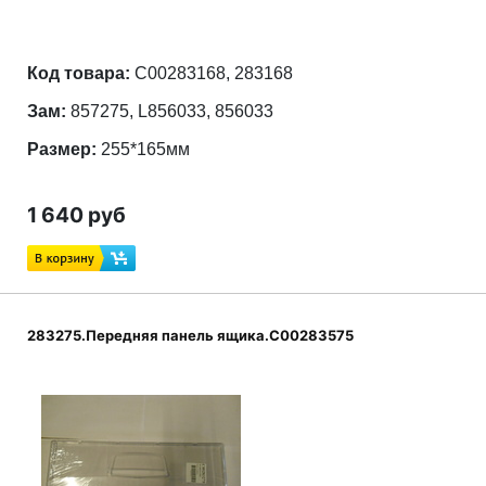
Код товара:
C00283168, 283168
Зам:
857275, L856033, 856033
Размер:
255*165мм
1 640 руб
283275.Передняя панель ящика.C00283575