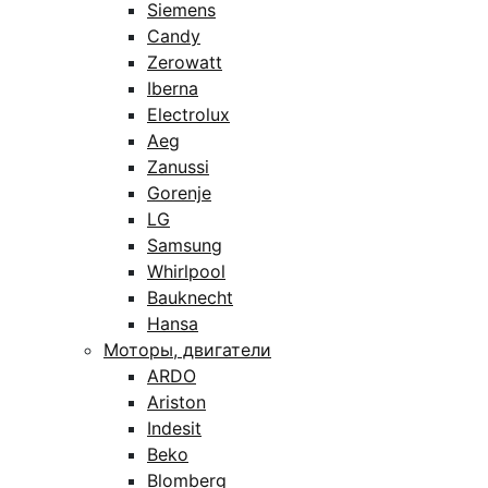
Siemens
Candy
Zerowatt
Iberna
Electrolux
Aeg
Zanussi
Gorenje
LG
Samsung
Whirlpool
Bauknecht
Hansa
Моторы, двигатели
ARDO
Ariston
Indesit
Beko
Blomberg