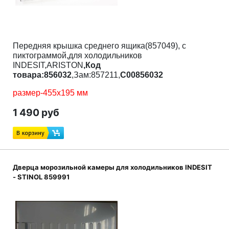
Передняя крышка среднего ящика(857049), с
пиктограммой,для холодильников
INDESIT,ARISTON
,Код
товара:856032
,Зам:857211,
C00856032
размер-455х195 мм
Модели указаны не все:
1 490 руб
MB1167NF
58309350000
58309350000
MB2185NF
58309370000
Дверца морозильной камеры для холодильников INDESIT
58309370000
- STINOL 859991
MBA1167
58309340000
MBA1167S
58322940000
MBA1167X
58322950000
MBA1185V
58413620000