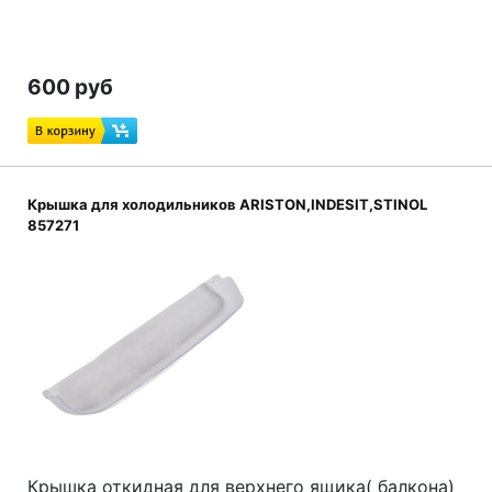
600 руб
Крышка для холодильников ARISTON,INDESIT,STINOL
857271
Крышка откидная для верхнего ящика( балкона)