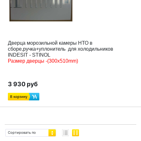
MBA1200V
58413630000
MBA2185
58309360000
MBA2185SL
58387650000
MBA2185X
58322980000
MBA2200
58309400000
Дверца морозильной камеры НТО в
сборе,ручка+уплонитель для холодильников
MBA2200SL
58387660000
INDESIT - STINOL
MBA2200X
58323020000
Размер дверцы -(300x510mm)
3 930 руб
Сортировать по