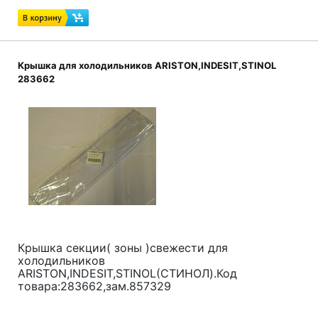
Крышка для холодильников ARISTON,INDESIT,STINOL
283662
Крышка секции( зоны )свежести для
холодильников
ARISTON,INDESIT,STINOL(СТИНОЛ).Код
товара:283662,зам.857329