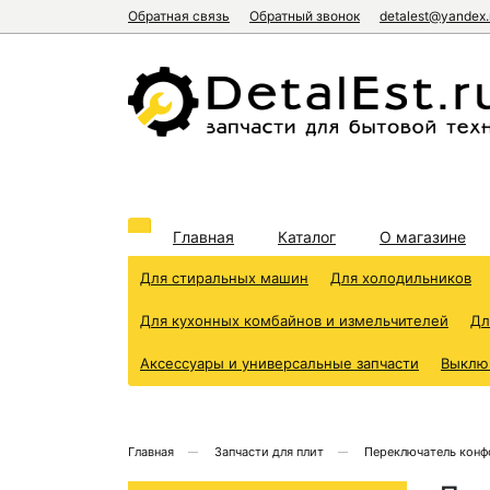
Обратная связь
Обратный звонок
detalest@yandex.
Главная
Каталог
О магазине
Для стиральных машин
Для холодильников
Для кухонных комбайнов и измельчителей
Дл
Аксессуары и универсальные запчасти
Выклю
Главная
Запчасти для плит
Переключатель конф