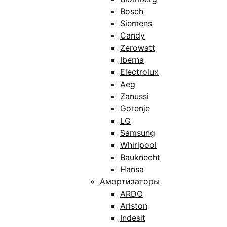
Bosch
Siemens
Candy
Zerowatt
Iberna
Electrolux
Aeg
Zanussi
Gorenje
LG
Samsung
Whirlpool
Bauknecht
Hansa
Амортизаторы
ARDO
Ariston
Indesit