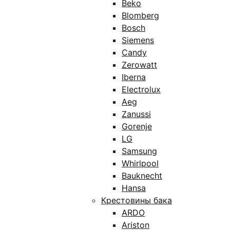
Beko
Blomberg
Bosch
Siemens
Candy
Zerowatt
Iberna
Electrolux
Aeg
Zanussi
Gorenje
LG
Samsung
Whirlpool
Bauknecht
Hansa
Крестовины бака
ARDO
Ariston