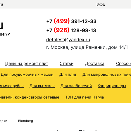
ru
Вход
(499)
+7
391-12-33
(926)
+7
128-98-13
detalest@yandex.ru
г. Москва, улица Раменки, дом 14/1
Цены на ремонт плит
Статьи
Доставка
Способ
Для посудомоечных машин
Для плит
Для микроволновых печ
я мясорубок
Для вытяжек
Для хлебопечей
Кондиционеры
чатели, конденсаторы сетевые
ТЭН для печи Harvia
орки
Blomberg