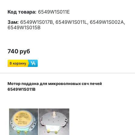
Код товара:
6549W1S011E
Зам:
6549W1S017B, 6549W1S011L, 6549W1S002A,
6549W1S015B
740 руб
Мотор поддона для микроволновых свч печей
6549W1S011B