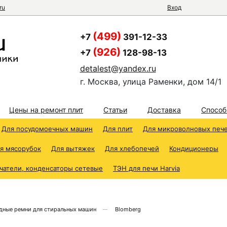
ru
Вход
(499)
+7
391-12-33
(926)
+7
128-98-13
detalest@yandex.ru
г. Москва, улица Раменки, дом 14/1
Цены на ремонт плит
Статьи
Доставка
Способ
Для посудомоечных машин
Для плит
Для микроволновых печ
я мясорубок
Для вытяжек
Для хлебопечей
Кондиционеры
чатели, конденсаторы сетевые
ТЭН для печи Harvia
дные ремни для стиральных машин
Blomberg