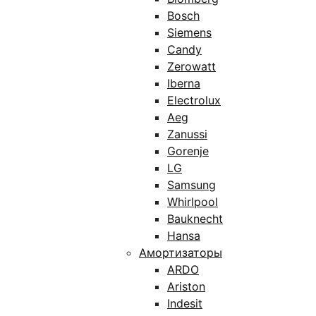
Bosch
Siemens
Candy
Zerowatt
Iberna
Electrolux
Aeg
Zanussi
Gorenje
LG
Samsung
Whirlpool
Bauknecht
Hansa
Амортизаторы
ARDO
Ariston
Indesit