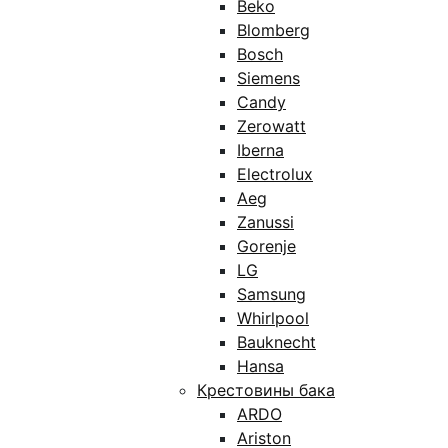
Beko
Blomberg
Bosch
Siemens
Candy
Zerowatt
Iberna
Electrolux
Aeg
Zanussi
Gorenje
LG
Samsung
Whirlpool
Bauknecht
Hansa
Крестовины бака
ARDO
Ariston