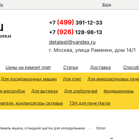
ru
Вход
(499)
+7
391-12-33
(926)
+7
128-98-13
detalest@yandex.ru
г. Москва, улица Раменки, дом 14/1
Цены на ремонт плит
Статьи
Доставка
Способ
Для посудомоечных машин
Для плит
Для микроволновых печ
я мясорубок
Для вытяжек
Для хлебопечей
Кондиционеры
чатели, конденсаторы сетевые
ТЭН для печи Harvia
панель ящика, откидной щиток для холодильника
Stinol