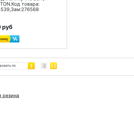
STON.Код товара:
4539,Зам:276568
 руб
ровать по
я резина