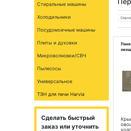
Пер
Стиральные машины
Холодильники
Сорти
Посудомоечные машины
Плиты и духовки
Пане
овощ
Микроволновки/СВЧ
INDE
Пылесосы
Универсальное
ТЭН для печи Harvia
Сделать быстрый
Кры
ово
заказ или уточнить
холо