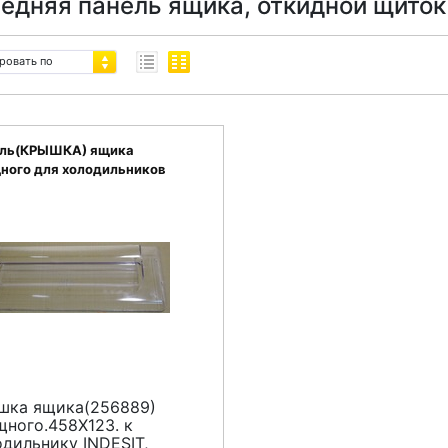
едняя панель ящика, откидной щиток 
ровать по
ль(КРЫШКА) ящика
ного для холодильников
SIT, ARISTON L274539
шка ящика(256889)
щного.458X123. к
дильнику INDESIT,