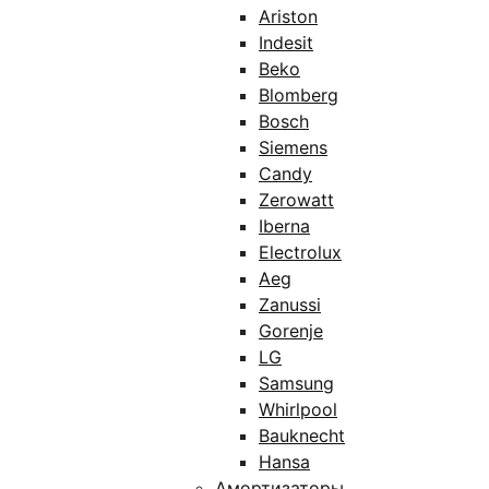
Ariston
Indesit
Beko
Blomberg
Bosch
Siemens
Candy
Zerowatt
Iberna
Electrolux
Aeg
Zanussi
Gorenje
LG
Samsung
Whirlpool
Bauknecht
Hansa
Амортизаторы