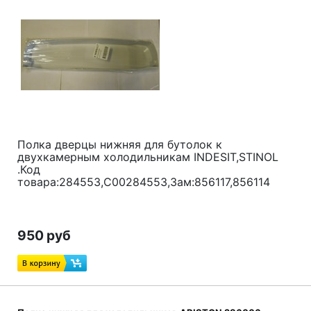
Полка дверцы нижняя для бутолок к
двухкамерным холодильникам INDESIT,STINOL
.Код
товара:284553,C00284553,Зам:856117,856114
950 руб