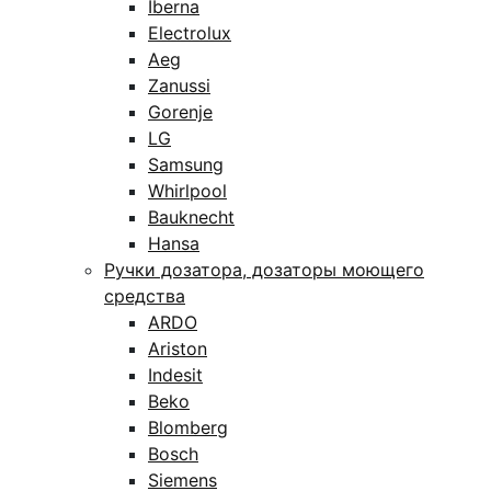
Iberna
Electrolux
Aeg
Zanussi
Gorenje
LG
Samsung
Whirlpool
Bauknecht
Hansa
Ручки дозатора, дозаторы моющего
средства
ARDO
Ariston
Indesit
Beko
Blomberg
Bosch
Siemens