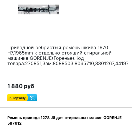
Приводной ребристый ремень шкива 1970
H7,1965mm к отдельно стоящий стиральной
машинке GORENJE(Горенье).Код
товара:270851,Зам:8088503,8065710,8801267,44197
1 880 руб
Ремень привода 1278 J6 для стиральных машин GORENJE
587612