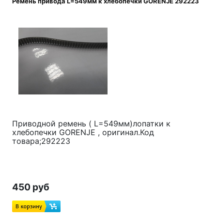
Ремень привода L=549мм к хлебопечки GORENJE 292223
Приводной ремень ( L=549мм)лопатки к
хлебопечки GORENJE , оригинал.Код
товара;292223
450 руб