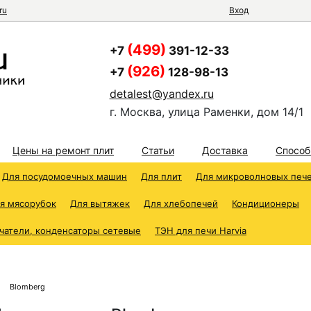
ru
Вход
(499)
+7
391-12-33
(926)
+7
128-98-13
detalest@yandex.ru
г. Москва, улица Раменки, дом 14/1
Цены на ремонт плит
Статьи
Доставка
Способ
Для посудомоечных машин
Для плит
Для микроволновых печ
я мясорубок
Для вытяжек
Для хлебопечей
Кондиционеры
чатели, конденсаторы сетевые
ТЭН для печи Harvia
Blomberg