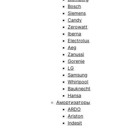
Bosch
Siemens
Candy
Zerowatt
Iberna
Electrolux
Aeg
Zanussi
Gorenje
LG
Samsung
Whirlpool
Bauknecht
Hansa
Амортизаторы
ARDO
Ariston
Indesit