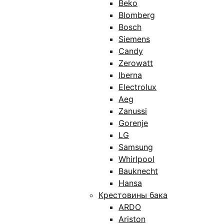
Beko
Blomberg
Bosch
Siemens
Candy
Zerowatt
Iberna
Electrolux
Aeg
Zanussi
Gorenje
LG
Samsung
Whirlpool
Bauknecht
Hansa
Крестовины бака
ARDO
Ariston