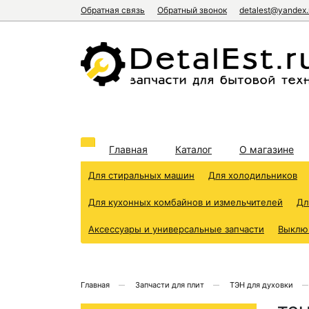
Обратная связь
Обратный звонок
detalest@yandex.
Главная
Каталог
О магазине
Для стиральных машин
Для холодильников
Для кухонных комбайнов и измельчителей
Дл
Аксессуары и универсальные запчасти
Выклю
Главная
Запчасти для плит
ТЭН для духовки