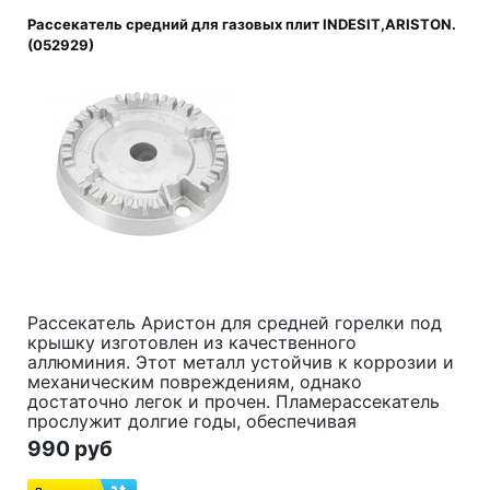
Рассекатель средний для газовых плит INDESIT,ARISTON.
(052929)
Рассекатель Аристон для средней горелки под
крышку изготовлен из качественного
аллюминия. Этот металл устойчив к коррозии и
механическим повреждениям, однако
достаточно легок и прочен. Пламерассекатель
прослужит долгие годы, обеспечивая
раномерное распределение пламени. Деталь
990 руб
подходит для нескольких моделей газовых плит
Ariston.