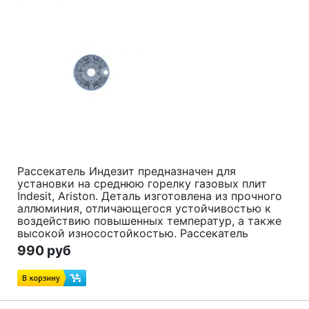
Рассекатель Индезит предназначен для
установки на среднюю горелку газовых плит
Indesit, Ariston. Деталь изготовлена из прочного
аллюминия, отличающегося устойчивостью к
воздействию повышенных температур, а также
высокой износостойкостью. Рассекатель
прослужит долгие годы, обеспечивая
990 руб
равномерное распределение пламени. Подходит
для множества моделей газовых плит INDESIT и
ARISTON.
Код товара:
052930, C00052930