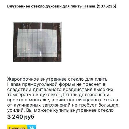
Внутреннее стекло духовки для плиты Hansa.(9075235)
Жаропрочное внутреннее стекло для плиты
Hansa прямоугольной формы не треснет в
следствии длительного воздействия высоких
температур в духовке. Деталь долговечна и
проста в монтаже, а очистка глянцевого стекла
от кулинарных загрязнений не требует больших
усилий. Вы можете купить внутреннее стекло
двери духовки Ханса с доставкой на нашем
3 240 руб
сайте.