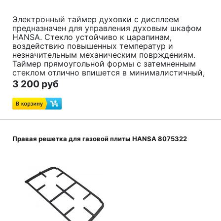
Электронный таймер духовки с дисплеем
предназначен для управления духовым шкафом
HANSA. Стекло устойчиво к царапинам,
воздействию повышенных температур и
незначительным механическим поврждениям.
Таймер прямоугольной формы с затемненным
стеклом отлично впишется в минималистичный,
скандинавский интерьер, будет выигрышно
3 200 руб
смотреться на кухне в стиле лофт.
Код товара:
8071223
,аналог: 8052646
Правая решетка для газовой плиты HANSA 8075322