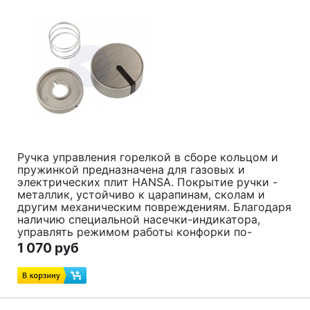
Ручка управления горелкой в сборе кольцом и
пружинкой предназначена для газовых и
электрических плит HANSA. Покрытие ручки -
металлик, устойчиво к царапинам, сколам и
другим механическим повреждениям. Благодаря
наличию специальной насечки-индикатора,
управлять режимом работы конфорки по-
настоящему комфортно. Эластичная пружина
1 070 руб
обеспечивает плавный ход механизма. Монтаж
детали не займет более 5 минут.