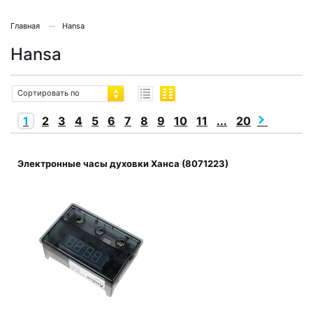
Главная
Hansa
Hansa
Сортировать по
1
2
3
4
5
6
7
8
9
10
11
...
20
Электронные часы духовки Ханса (8071223)