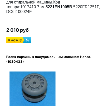
для стиральной машины.Код
товара:1017410.Зам:
5221EN1005B
,5220FR1251F,
DC62-00024F
2 010 руб
Ролик корзины к посудомоечным машинам Hansa.
(1030433)