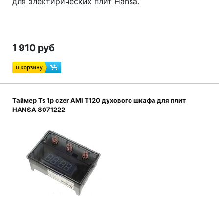
для электирических плит Hansa.
1 910 руб
Таймер Ts 1p czer AMI T120 духового шкафа для плит
HANSA 8071222