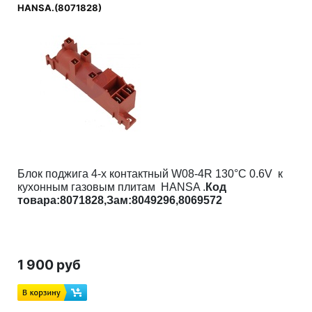
HANSA.(8071828)
Блок поджига 4-х контактный W08-4R 130°C 0.6V к
кухонным газовым плитам HANSA .
Код
товара:8071828,Зам:
8049296,
8069572
1 900 руб