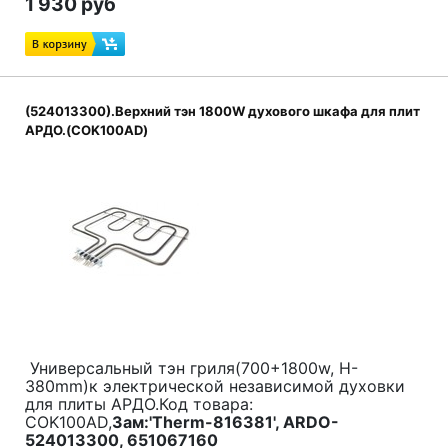
1 930 руб
(524013300).Верхний тэн 1800W духового шкафа для плит
АРДО.(COK100AD)
Универсальный тэн гриля(700+1800w, H-
380mm)к электрической независимой духовки
для плиты АРДО.Код товара:
COK100AD,
Зам:'Therm-816381', ARDO-
524013300, 651067160