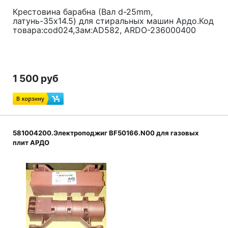
Крестовина барабна (Вал d-25mm,
латунь-35x14.5) для стиральных машин Ардо.Код
товара:cod024,Зам:AD582, ARDO-236000400
1 500 руб
581004200.Электроподжиг BF50166.N00 для газовых
плит АРДО