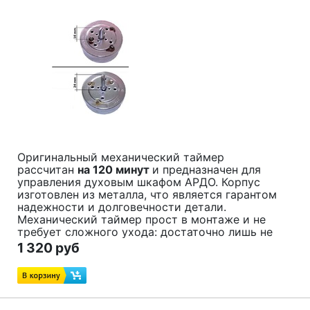
Оригинальный механический таймер
рассчитан
на 120 минут
и предназначен для
управления духовым шкафом АРДО. Корпус
изготовлен из металла, что является гарантом
надежности и долговечности детали.
Механический таймер прост в монтаже и не
требует сложного ухода: достаточно лишь не
допускать сильных загрязнений, механических
1 320 руб
повреждений и воздействия открытого огня.
Код товара:
516017900
Зам:
651067145