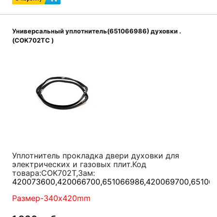
Код товара:
COK421UN
Зам:
516018100, 630000359, 639000071,
651056034, 639000496, 651067146
Универсальный уплотнитель(651066986) духовки .
(COK702TC )
Уплотнитель прокладка двери духовки для
электрических и газовых плит.Код
товара:COK702T,
Зам:
420073600,420066700,651066986,420069700,651066
Размер-340x420mm