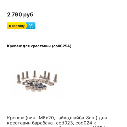
2 790 руб
Крепеж для креставин.(cod025A)
Крепеж (винт М6x20, гайка,шайба-8шт.) для
креставин барабана -cod023, cod024 к