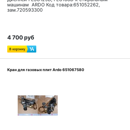
машинам ARDO Код товара:651052262,
зам.720593300
4 700 руб
Кран для газовых плит Ardo 651067580