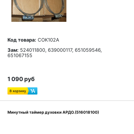
Код товара:
COK102A
Зам:
524011800, 639000117, 651059546,
651067155
1 090 руб
Минутный таймер духовки АРДО.(516018100)