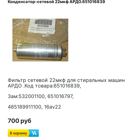
Конденсатор-сетевой 22мкф АРДО.651016839
Фильтр сетевой 22мкф для стиральных машин
АРДО .Код товара:651016839,
Зам:532001100, 651016797,
485189911100, 16av22
700 руб