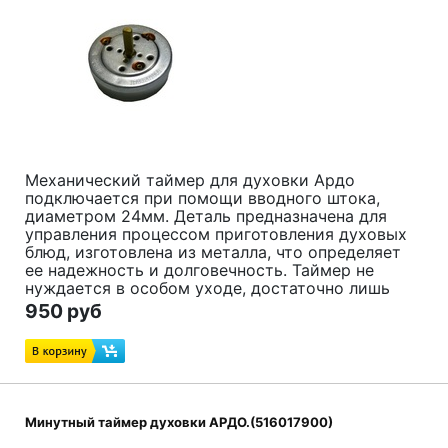
Механический таймер для духовки Ардо
подключается при помощи вводного штока,
диаметром 24мм. Деталь предназначена для
управления процессом приготовления духовых
блюд, изготовлена из металла, что определяет
ее надежность и долговечность. Таймер не
нуждается в особом уходе, достаточно лишь
избегать сильных загрязнений и механических
950 руб
повреждений.
Код товара:
516018100
Зам:
630000359, 639000071, 651056034,
639000496, 651067146
Минутный таймер духовки АРДО.(516017900)