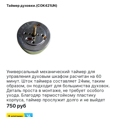
Таймер духовки.(COK421UN)
Универсальный механический таймер для
управления духовым шкафом расчитан на 60
минут. Шток таймера составляет 24мм, таким
образом, он подходит для большинства духовок.
Деталь проста в монтаже, не требует особого
ухода. Благодяр термостойкому пластику
корпуса, таймер прослужит долго и не выйдет
из строя под воздействием повышенных
750 руб
температур во время работы духовки.