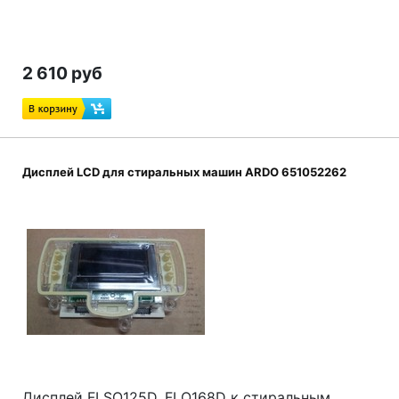
2 610 руб
Дисплей LCD для стиральных машин ARDO 651052262
Дисплей FLSO125D, FLO168D к стиральным