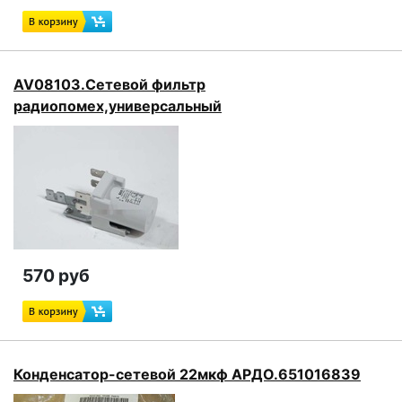
AV08103.Сетевой фильтр
радиопомех,универсальный
570 руб
Конденсатор-сетевой 22мкф АРДО.651016839