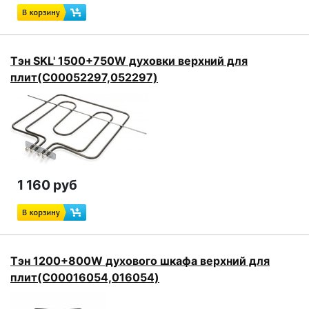
Тэн SKL' 1500+750W духовки верхний для
плит(C00052297,052297)
1 160 руб
Тэн 1200+800W духового шкафа верхний для
плит(C00016054,016054)