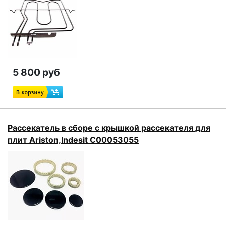
5 800 руб
Рассекатель в сборе с крышкой рассекателя для
плит Ariston,Indesit C00053055