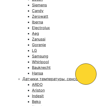
Siemens
Candy
Zerowatt
Iberna
Electrolux
Aeg
Zanussi
Gorenje
LG
Samsung
Whirlpool
Bauknecht
Hansa
Датчики температуры, сенсоры
ARDO
Ariston
Indesit
Beko