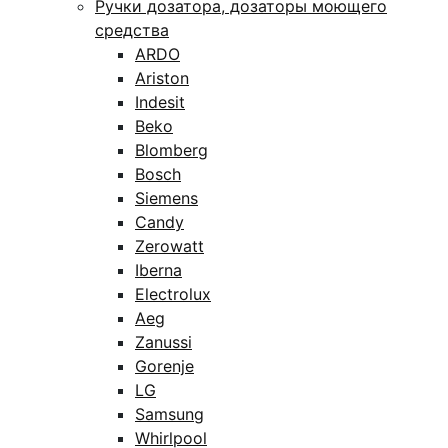
Ручки дозатора, дозаторы моющего
средства
ARDO
Ariston
Indesit
Beko
Blomberg
Bosch
Siemens
Candy
Zerowatt
Iberna
Electrolux
Aeg
Zanussi
Gorenje
LG
Samsung
Whirlpool