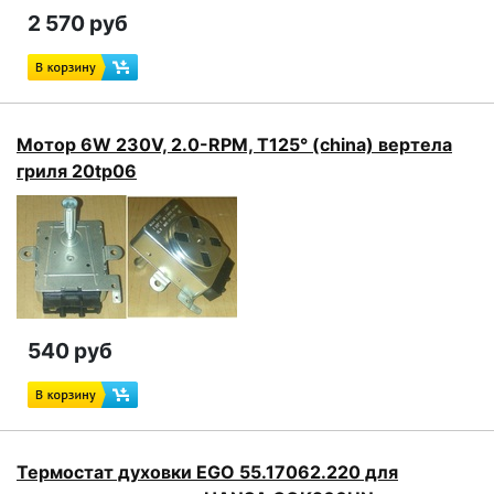
2 570 руб
Мотор 6W 230V, 2.0-RPM, T125° (china) вертела
гриля 20tp06
540 руб
Термостат духовки EGO 55.17062.220 для