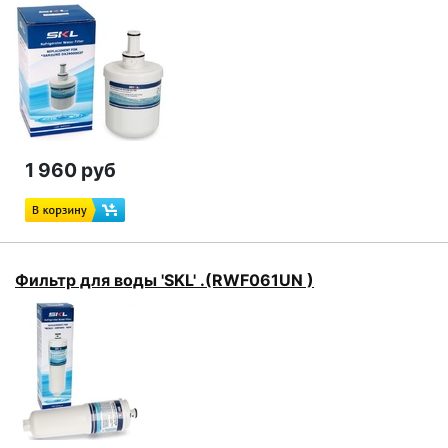
1 960 руб
Фильтр для воды 'SKL' .(RWF061UN )