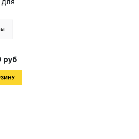
 для
вы
0
руб