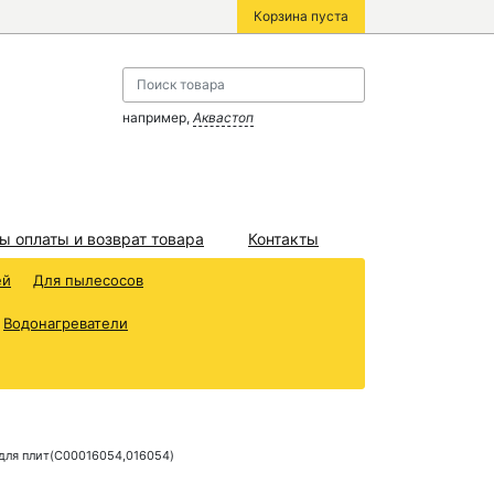
Корзина пуста
например,
Аквастоп
ы оплаты и возврат товара
Контакты
ей
Для пылесосов
Водонагреватели
для плит(C00016054,016054)