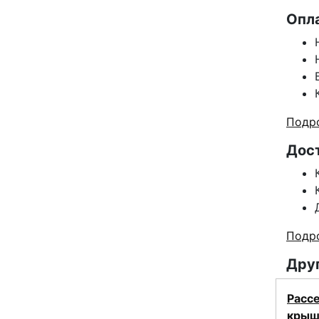
Опл
Подро
Дос
Подро
Друг
Рассе
крыш