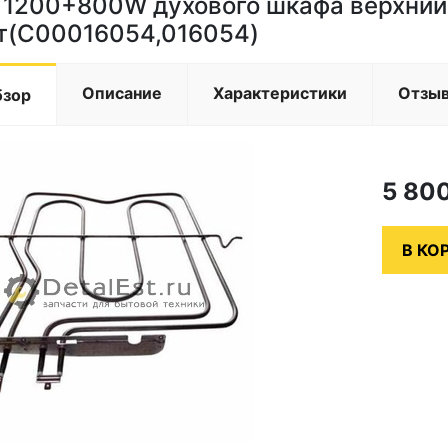
 1200+800W духового шкафа верхний
т(C00016054,016054)
Описание
Характеристики
Отзы
бзор
5 80