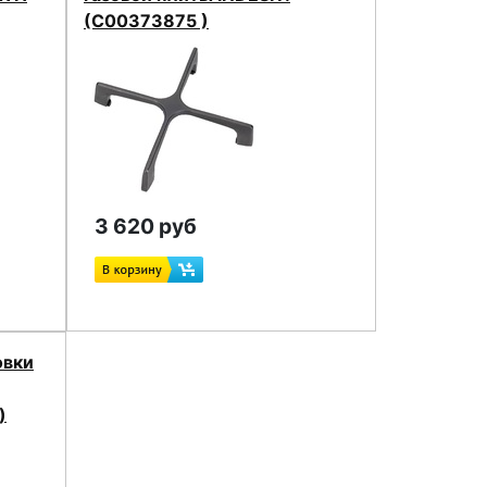
(C00373875 )
3 620 руб
овки
)