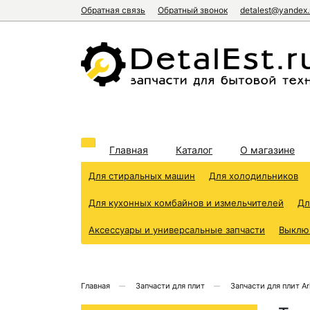
Обратная связь
Обратный звонок
detalest@yandex.
Главная
Каталог
О магазине
Для стиральных машин
Для холодильников
Для кухонных комбайнов и измельчителей
Дл
Аксессуары и универсальные запчасти
Выклю
Главная
Запчасти для плит
Запчасти для плит Ari