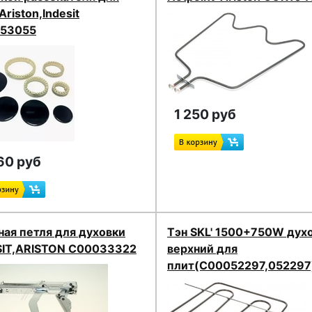
Ariston,Indesit
53055
1 250 руб
60 руб
ая петля для духовки
Тэн SKL' 1500+750W дух
SIT,ARISTON C00033322
верхний для
плит(C00052297,052297