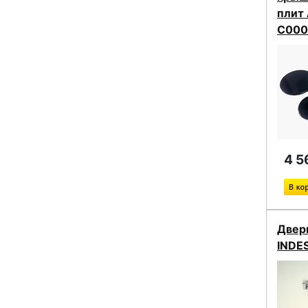
плит 
C000
4 5
Дверн
INDE