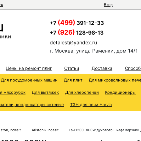
ru
Вход
(499)
+7
391-12-33
(926)
+7
128-98-13
detalest@yandex.ru
г. Москва, улица Раменки, дом 14/1
Цены на ремонт плит
Статьи
Доставка
Способ
Для посудомоечных машин
Для плит
Для микроволновых печ
я мясорубок
Для вытяжек
Для хлебопечей
Кондиционеры
чатели, конденсаторы сетевые
ТЭН для печи Harvia
ston, Indesit
Ariston и Indesit
Тэн 1200+800W духового шкафа верхний 