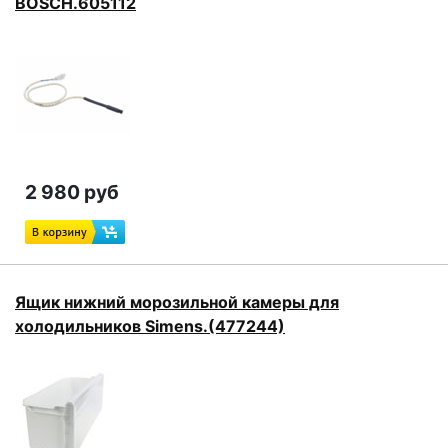
BOSCH.605112
2 980 руб
Ящик нижний морозильной камеры для
холодильников Simens.(477244)