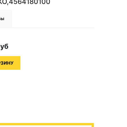
EKO,4564180100
вы
руб