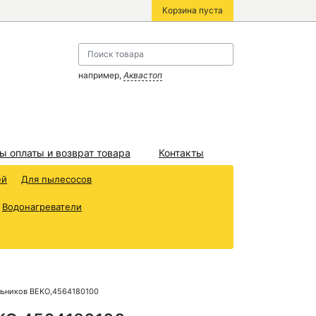
Корзина пуста
например,
Аквастоп
ы оплаты и возврат товара
Контакты
ей
Для пылесосов
Водонагреватели
льников BEKO,4564180100