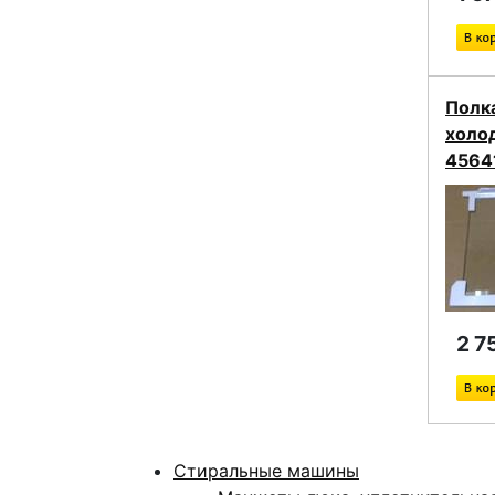
Полка
холо
4564
2 7
Стиральные машины