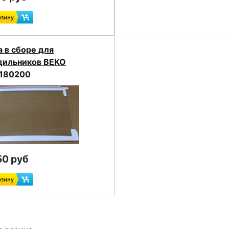
 в сборе для
дильников BEKO
180200
50 руб