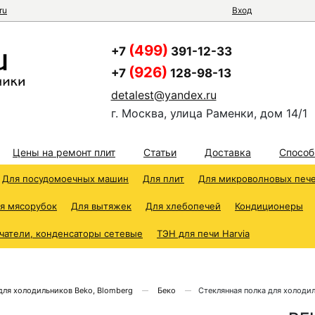
ru
Вход
(499)
+7
391-12-33
(926)
+7
128-98-13
detalest@yandex.ru
г. Москва, улица Раменки, дом 14/1
Цены на ремонт плит
Статьи
Доставка
Способ
Для посудомоечных машин
Для плит
Для микроволновых печ
я мясорубок
Для вытяжек
Для хлебопечей
Кондиционеры
чатели, конденсаторы сетевые
ТЭН для печи Harvia
для холодильников Beko, Blomberg
Беко
Стеклянная полка для холоди