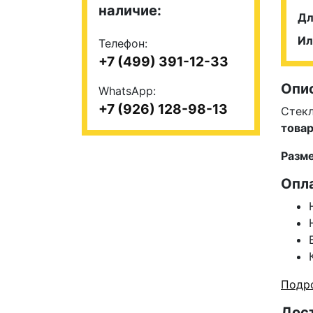
наличие:
Дл
Ил
Телефон:
+7 (499) 391-12-33
Опи
WhatsApp:
+7 (926) 128-98-13
Стекл
това
Р
азм
Опл
Подро
Дос