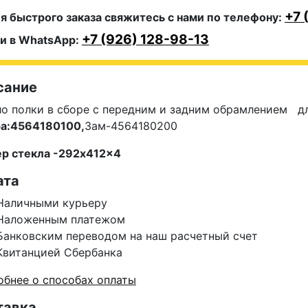
+7 
я быстрого заказа свяжитесь с нами по телефону:
+7 (926) 128-98-13
и в WhatsApp:
сание
о полки в сборе с передним и задним обрамлением д
ра:4564180100,
Зам-4564180200
ер стекла -292x412x4
ата
Наличными курьеру
Наложенным платежом
Банковским переводом на наш расчетный счет
Квитанцией Сбербанка
бнее о способах оплаты
тавка