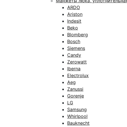
Манжеты люка, уплотнительна
ARDO
Ariston
Indesit
Beko
Blomberg
Bosch
Siemens
Candy
Zerowatt
Iberna
Electrolux
Aeg
Zanussi
Gorenje
LG
Samsung
Whirlpool
Bauknecht