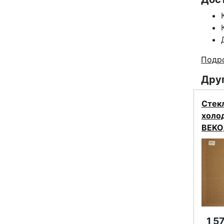
Подро
Друг
Стек
холо
BEKO
1 5