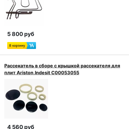
5 800 руб
Рассекатель в сборе с крышкой рассекателя для
плит Ariston,Indesit C00053055
4 560 руб