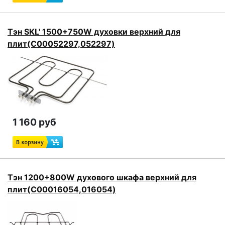
Тэн SKL' 1500+750W духовки верхний для
плит(C00052297,052297)
1 160 руб
Тэн 1200+800W духового шкафа верхний для
плит(C00016054,016054)