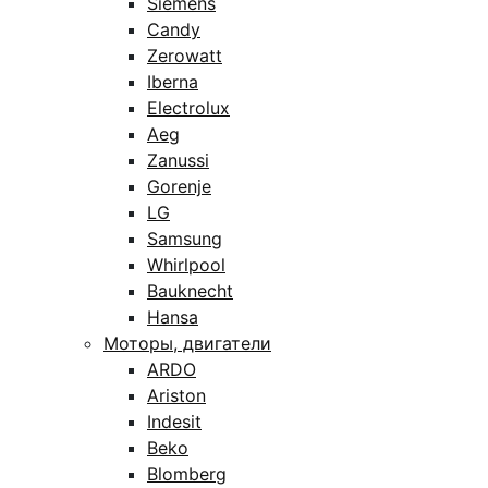
Siemens
Candy
Zerowatt
Iberna
Electrolux
Aeg
Zanussi
Gorenje
LG
Samsung
Whirlpool
Bauknecht
Hansa
Моторы, двигатели
ARDO
Ariston
Indesit
Beko
Blomberg