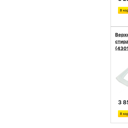
Верх
стир
(430
3 8