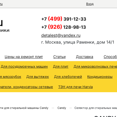
ru
Вход
(499)
+7
391-12-33
(926)
+7
128-98-13
detalest@yandex.ru
г. Москва, улица Раменки, дом 14/1
Цены на ремонт плит
Статьи
Доставка
Способ
Для посудомоечных машин
Для плит
Для микроволновых печ
я мясорубок
Для вытяжек
Для хлебопечей
Кондиционеры
чатели, конденсаторы сетевые
ТЭН для печи Harvia
ти для стиральной машины Candy
Candy
Селектор для стиральных м