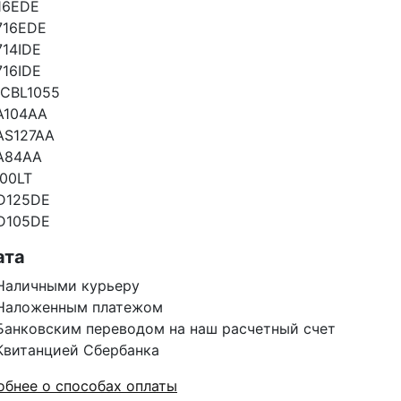
16EDE
716EDE
14IDE
16IDE
CBL1055
A104AA
AS127AA
A84AA
00LT
D125DE
D105DE
ата
Наличными курьеру
Наложенным платежом
Банковским переводом на наш расчетный счет
Квитанцией Сбербанка
бнее о способах оплаты