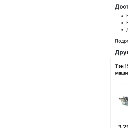
Дос
Подро
Друг
Тэн 
маши
3 2