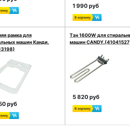
1 990 руб
няя рамка для
Тэн 1600W для стиральн
альных машин Канди.
машин CANDY.(41041527
13198)
5 820 руб
50 руб