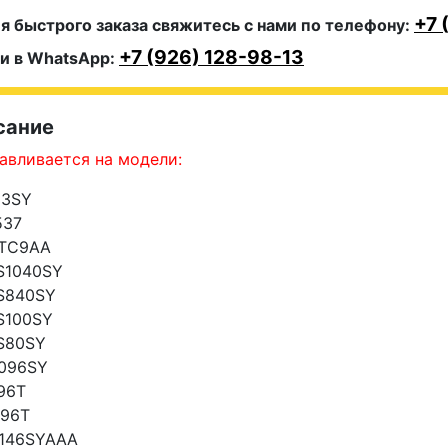
+7 
я быстрого заказа свяжитесь с нами по телефону:
+7 (926) 128-98-13
и в WhatsApp:
сание
авливается на модели:
13SY
537
TC9AA
S1040SY
S840SY
S100SY
S80SY
096SY
96T
996T
146SYAAA