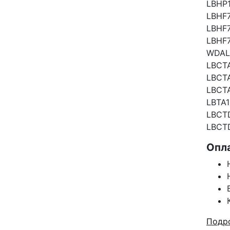
LBHP
LBHF
LBHF7
LBHF7
WDAL
LBCT
LBCT
LBCT
LBTA1
LBCT
LBCT
Опл
Подро