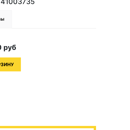
 41003735
вы
0
руб