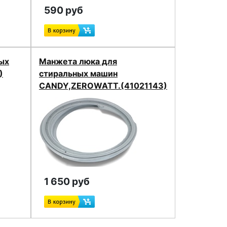
590 руб
ых
Манжета люка для
)
стиральных машин
CANDY,ZEROWATT.(41021143)
1 650 руб