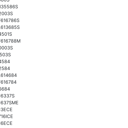
135586S
2003S
616786S
613685S
4501S
616788M
0003S
503S
4584
2584
614684
616784
6684
16337S
1637SME
13ECE
16ICE
16ECE