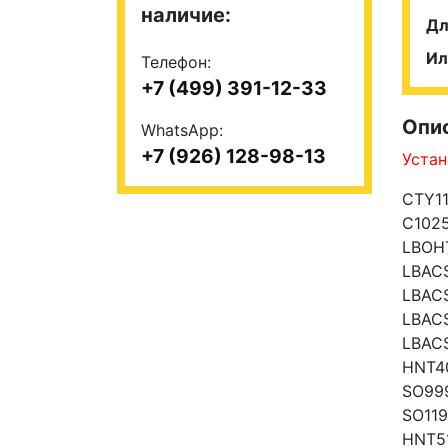
наличие:
Дл
Ил
Телефон:
+7 (499) 391-12-33
Опи
WhatsApp:
+7 (926) 128-98-13
Устан
CTY1
C102
LBOH
LBAC
LBAC
LBAC
LBAC
HNT4
SO99
SO11
HNT5