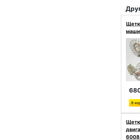
Друг
Щетк
маши
680
Щетк
двиг
6008