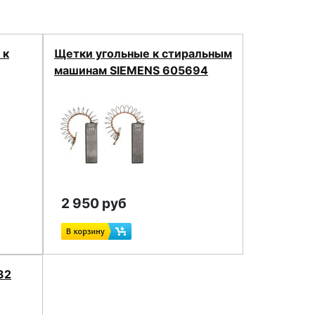
 к
Щетки угольные к стиральным
машинам SIEMENS 605694
2 950 руб
32