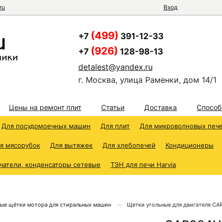
ru
Вход
(499)
+7
391-12-33
(926)
+7
128-98-13
detalest@yandex.ru
г. Москва, улица Раменки, дом 14/1
Цены на ремонт плит
Статьи
Доставка
Способ
Для посудомоечных машин
Для плит
Для микроволновых печ
я мясорубок
Для вытяжек
Для хлебопечей
Кондиционеры
чатели, конденсаторы сетевые
ТЭН для печи Harvia
ные щётки мотора для стиральных машин
Щетки угольные для двигателя C