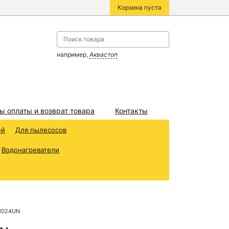
Корзина пуста
например,
Аквастоп
ы оплаты и возврат товара
Контакты
ей
Для пылесосов
Водонагреватели
AR024UN