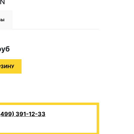
UN
вы
руб
(499) 391-12-33