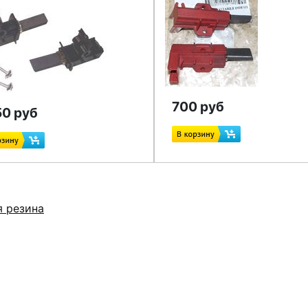
700 руб
50 руб
я резина