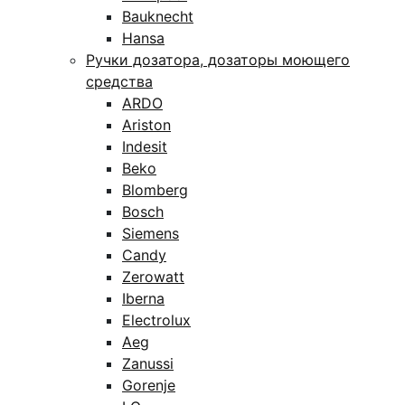
Bauknecht
Hansa
Ручки дозатора, дозаторы моющего
средства
ARDO
Ariston
Indesit
Beko
Blomberg
Bosch
Siemens
Candy
Zerowatt
Iberna
Electrolux
Aeg
Zanussi
Gorenje